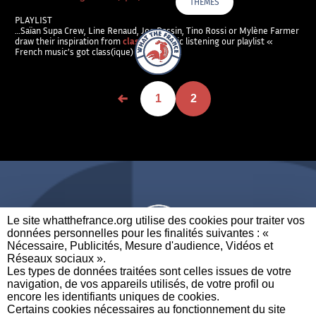
THÈMES
PLAYLIST
…Saïan Supa Crew, Line Renaud, Joe Dassin, Tino Rossi or Mylène Farmer
What The France – Back to homepage
draw their inspiration from
classical
music listening our playlist «
French music’s got class(ique) – Part 2 »….
1
2
Le site whatthefrance.org utilise des cookies pour traiter vos
données personnelles pour les finalités suivantes : «
Nécessaire, Publicités, Mesure d'audience, Vidéos et
Réseaux sociaux ». ​
A BRAND OF
Les types de données traitées sont celles issues de votre
navigation, de vos appareils utilisés, de votre profil ou
PARTENAIRES
CONTACTEZ-NOUS
MENTIONS LÉGALES
encore les identifiants uniques de cookies. ​
Certains cookies nécessaires au fonctionnement du site