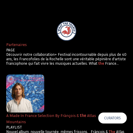
What The France – Back to homepage
Partenaires
PAGE
Découvrir notre collaboration+ Festival incontournable depuis plus de 40
ans, les Francofolies de la Rochelle sont une véritable pépinière d’artiste
francophone qui fait vivre les musiques actuelles. What
the
France…
A Made In France Selection By Frànçois &
the
Atlas
CURATORS
Mountains
PLAYLIST
Nouvel album, nouvelle tournée, mêmes frissons. Frànçois &
The
Atlas