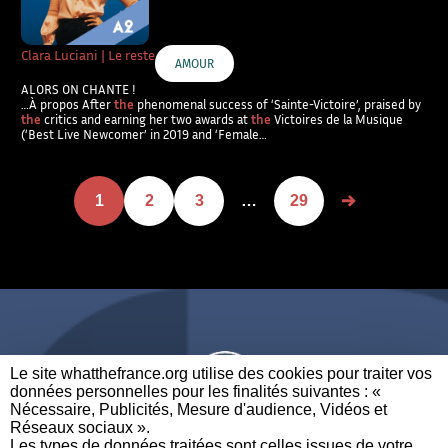
Clara Luciani | Le reste
AMOUR
ALORS ON CHANTE !
…À propos After
the
phenomenal success of ‘Sainte-Victoire’, praised by
the
critics and earning her two awards at
the
Victoires de la Musique
(‘Best Live Newcomer’ in 2019 and ‘Female…
1
2
3
…
29
Le site whatthefrance.org utilise des cookies pour traiter vos
données personnelles pour les finalités suivantes : «
Nécessaire, Publicités, Mesure d'audience, Vidéos et
Réseaux sociaux ». ​
A BRAND OF
Les types de données traitées sont celles issues de votre