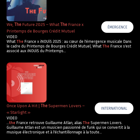
We,
The
Future 2025 – What
The
France x
ÉMERGENCE
Printemps de Bourges Crédit Mutuel
VIDEO
What
The
France x iNOUïS 2025 : au cœur de l’émergence musicale Dans
le cadre du Printemps de Bourges Crédit Mutuel, What
The
France s’est
associé aux iNOUïS du Printemps…
Once Upon A Hit |
The
Supermen Lovers –
INTERNATIONAL
« Starlight »
VIDEO
…
the
France retrouve Guillaume Atlan, alias
The
Supermen Lovers.
Guillaume Atlan est un musicien passionné de funk qui se convertit à la
musique électronique et à l’échantillonnage à la toute…