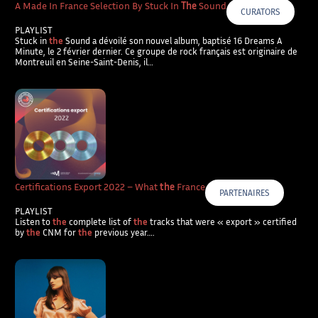
A Made In France Selection By Stuck In
The
Sound
CURATORS
PLAYLIST
Stuck in
the
Sound a dévoilé son nouvel album, baptisé 16 Dreams A
Minute, le 2 février dernier. Ce groupe de rock français est originaire de
Montreuil en Seine-Saint-Denis, il…
Certifications Export 2022 – What
the
France
PARTENAIRES
PLAYLIST
Listen to
the
complete list of
the
tracks that were « export » certified
by
the
CNM for
the
previous year….