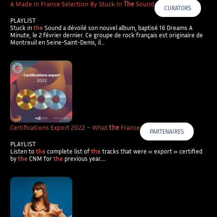
A Made In France Selection By Stuck In
The
Sound
CURATORS
PLAYLIST
Stuck in
the
Sound a dévoilé son nouvel album, baptisé 16 Dreams A
Minute, le 2 février dernier. Ce groupe de rock français est originaire de
Montreuil en Seine-Saint-Denis, il…
Certifications Export 2022 – What
the
France
PARTENAIRES
PLAYLIST
Listen to
the
complete list of
the
tracks that were « export » certified
by
the
CNM for
the
previous year….