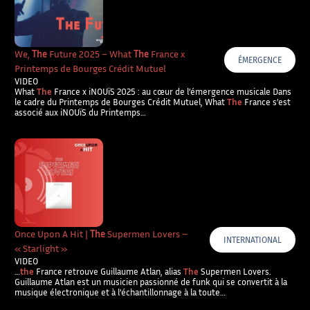
We,
The
Future 2025 – What
The
France x
ÉMERGENCE
Printemps de Bourges Crédit Mutuel
VIDEO
What
The
France x iNOUïS 2025 : au cœur de l’émergence musicale Dans
le cadre du Printemps de Bourges Crédit Mutuel, What
The
France s’est
associé aux iNOUïS du Printemps…
Once Upon A Hit |
The
Supermen Lovers –
INTERNATIONAL
« Starlight »
VIDEO
…
the
France retrouve Guillaume Atlan, alias
The
Supermen Lovers.
Guillaume Atlan est un musicien passionné de funk qui se convertit à la
musique électronique et à l’échantillonnage à la toute…