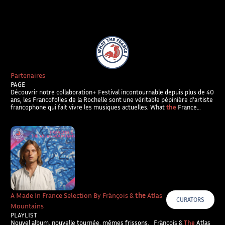
What The France – Back to homepage
Partenaires
PAGE
Découvrir notre collaboration+ Festival incontournable depuis plus de 40
ans, les Francofolies de la Rochelle sont une véritable pépinière d’artiste
francophone qui fait vivre les musiques actuelles. What
the
France…
A Made In France Selection By Frànçois &
the
Atlas
CURATORS
Mountains
PLAYLIST
Nouvel album, nouvelle tournée, mêmes frissons. Frànçois &
The
Atlas