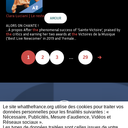
Clara Luciani | Le reste
AMOUR
ALORS ON CHANTE !
…À propos After
the
phenomenal success of ‘Sainte-Victoire’, praised by
the
critics and earning her two awards at
the
Victoires de la Musique
(‘Best Live Newcomer’ in 2019 and ‘Female…
1
2
3
…
29
Le site whatthefrance.org utilise des cookies pour traiter vos
données personnelles pour les finalités suivantes : «
Nécessaire, Publicités, Mesure d'audience, Vidéos et
Réseaux sociaux ». ​
A BRAND OF
Les types de données traitées sont celles issues de votre