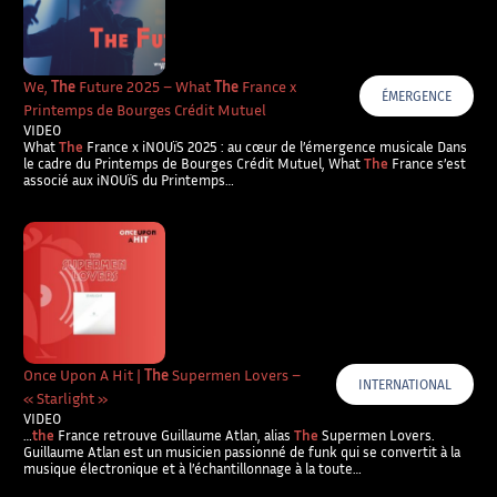
We,
The
Future 2025 – What
The
France x
ÉMERGENCE
Printemps de Bourges Crédit Mutuel
VIDEO
What
The
France x iNOUïS 2025 : au cœur de l’émergence musicale Dans
le cadre du Printemps de Bourges Crédit Mutuel, What
The
France s’est
associé aux iNOUïS du Printemps…
Once Upon A Hit |
The
Supermen Lovers –
INTERNATIONAL
« Starlight »
VIDEO
…
the
France retrouve Guillaume Atlan, alias
The
Supermen Lovers.
Guillaume Atlan est un musicien passionné de funk qui se convertit à la
musique électronique et à l’échantillonnage à la toute…