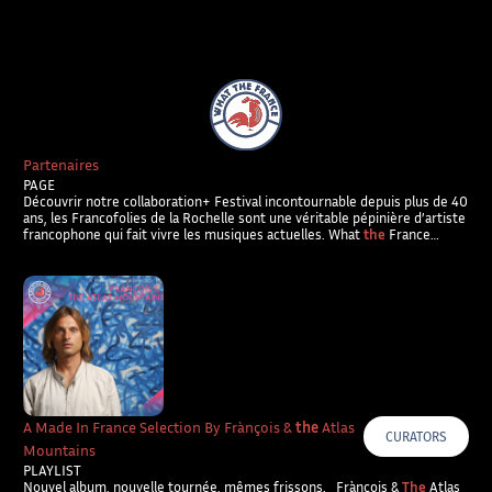
What The France – Back to homepage
Partenaires
PAGE
Découvrir notre collaboration+ Festival incontournable depuis plus de 40
ans, les Francofolies de la Rochelle sont une véritable pépinière d’artiste
francophone qui fait vivre les musiques actuelles. What
the
France…
A Made In France Selection By Frànçois &
the
Atlas
CURATORS
Mountains
PLAYLIST
Nouvel album, nouvelle tournée, mêmes frissons. Frànçois &
The
Atlas