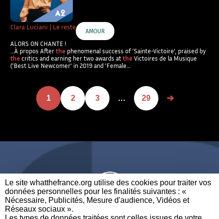
Clara Luciani | Le reste
AMOUR
ALORS ON CHANTE !
…À propos After
the
phenomenal success of ‘Sainte-Victoire’, praised by
the
critics and earning her two awards at
the
Victoires de la Musique
(‘Best Live Newcomer’ in 2019 and ‘Female…
1
2
3
…
29
Le site whatthefrance.org utilise des cookies pour traiter vos
données personnelles pour les finalités suivantes : «
Nécessaire, Publicités, Mesure d'audience, Vidéos et
Réseaux sociaux ». ​
A BRAND OF
Les types de données traitées sont celles issues de votre