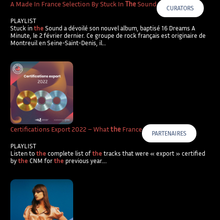
A Made In France Selection By Stuck In
The
Sound
CURATORS
PLAYLIST
Stuck in
the
Sound a dévoilé son nouvel album, baptisé 16 Dreams A
Minute, le 2 février dernier. Ce groupe de rock français est originaire de
Montreuil en Seine-Saint-Denis, il…
Certifications Export 2022 – What
the
France
PARTENAIRES
PLAYLIST
Listen to
the
complete list of
the
tracks that were « export » certified
by
the
CNM for
the
previous year….