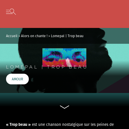
Panneau de gestion des cookies
Skip to content
Open secondary menu
Accueil
>
Alors on chante !
>
Lomepal | Trop beau
LOMEPAL | TROP BEAU
AMOUR
« Trop beau »
est une chanson nostalgique sur les peines de