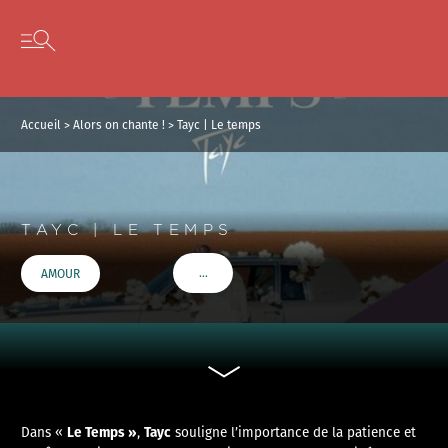
Panneau de gestion des cookies
Skip to content
Open secondary menu
Accueil
>
Alors on chante !
>
Tayc | Le temps
TAYC | LE TEMPS
…
AMOUR
VOIR PLUS DE TAGS
Le Temps »
Tayc
Dans «
,
souligne l’importance de la patience et