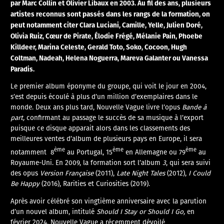
par Marc Collin et Olivier Libaux en 2003. Au fil des ans, plusieurs
artistes reconnus sont passés dans les rangs de la formation, on
peut notamment citer Clara Luciani, Camille, Yelle, Julien Doré,
Olivia Ruiz, Cœur de Pirate, Élodie Frégé, Mélanie Pain, Phoebe
Killdeer, Marina Celeste, Gerald Toto, Soko, Cocoon, Hugh
Coltman, Nadeah, Helena Noguerra, Mareva Galanter ou Vanessa
Paradis.
Le premier album éponyme du groupe, qui voit le jour en 2004,
s’est depuis écoulé à plus d’un million d’exemplaires dans le
monde. Deux ans plus tard, Nouvelle Vague livre l’opus
Bande à
part,
confirmant au passage le succès de sa musique à l’export
puisque ce disque apparait alors dans les classements des
meilleures ventes d’album de plusieurs pays en Europe, il sera
ème
ème
ème
notamment 8
au Portugal, 15
en Allemagne ou 79
au
Royaume-Uni. En 2009, la formation sort l’album
3
, qui sera suivi
des opus
Version Française
(2011),
Late Night Tales
(2012),
I Could
Be Happy
(2016), Rarities et Curiosities (2019).
Après avoir célébré son vingtième anniversaire avec la parution
d’un nouvel album, intitulé
Should I Stay or Should I Go,
en
février 2024, Nouvelle Vague a récemment dévoilé