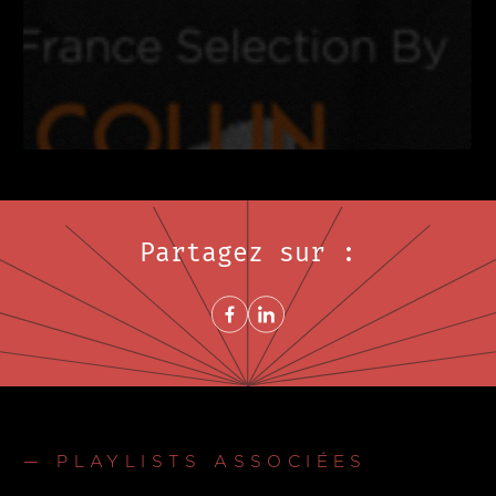
Partagez sur :
Share on FacebookNouvelle fenêtre
Share on LinkedInNouvelle fenêtre
— PLAYLISTS ASSOCIÉES