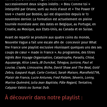
successivement deux singles inédits : « Bleu Comme toi »
interprété par Orlane, sorti au mois d’aout et « The Power Of
love » chanté par Bobbie, qui est disponible depuis le 13
novembre dernier. La formation est actuellement en pleine
tournée mondiale avec des dates en Belgique, au Portugal, en
Croatie, au Mexique, aux Etats-Unis, au Canada et en Suisse.
Avant de repartir se produire aux quatre coins du monde,
Nouvelle Vague a fait une escale afin de concevoir pour What
the France une playlist exclusive réunissant quelques uns des ses
coups de cœur « made in France ». Au programme, des titres
signés
Bon Voyage Organisation, Catastrophe, Paradis, Chloé,
Aquaserge, Alice Lewis, JB Dunckel, Tshegue, Juniore, Paul et
Louise, L’epée, Limousine, Biche, David Shaw and The Beat, Gold
Zebra, Gaspard Augé, Carte Contact, Sarah Maison, Mansfield.TYA,
Plaisir de France, Lucie Antunes, Fred Pallem, Séverin, Lonny,
Marine Quéméré, Julia Jean Baptiste, Pâle Regard, Tentative,
Calypso Valois ou Sumac Dub.
À découvrir dans notre playlist :