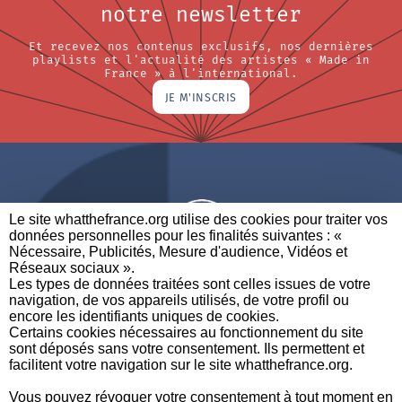
notre newsletter
Et recevez nos contenus exclusifs, nos dernières
playlists et l'actualité des artistes « Made in
France » à l'international.
JE M'INSCRIS
Le site whatthefrance.org utilise des cookies pour traiter vos
données personnelles pour les finalités suivantes : «
Nécessaire, Publicités, Mesure d'audience, Vidéos et
Réseaux sociaux ». ​
A BRAND OF
Les types de données traitées sont celles issues de votre
navigation, de vos appareils utilisés, de votre profil ou
PARTENAIRES
CONTACTEZ-NOUS
MENTIONS LÉGALES
encore les identifiants uniques de cookies. ​
Certains cookies nécessaires au fonctionnement du site
sont déposés sans votre consentement. Ils permettent et
facilitent votre navigation sur le site whatthefrance.org. ​
CREDITS
|
À
|
POLITIQUE DE
|
PRÉFÉRENCES DE
Vous pouvez révoquer votre consentement à tout moment en