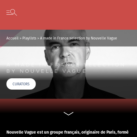
Panneau de gestion des cookies
Skip to content
Open secondary menu
Accueil
>
Playlists
>
A made in France selection by Nouvelle Vague
A MADE IN FRANCE SELECTION
BY NOUVELLE VAGUE
CURATORS
Nouvelle Vague est un groupe français, originaire de Paris, formé