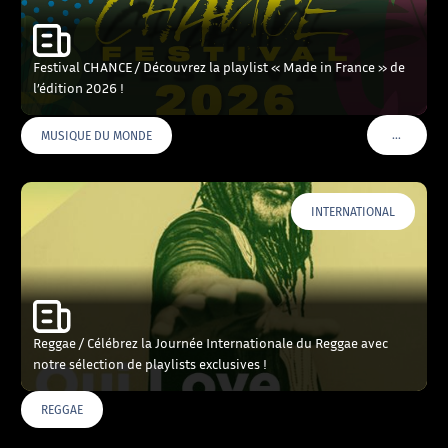
Festival CHANCE / Découvrez la playlist « Made in France » de
l’édition 2026 !
…
MUSIQUE DU MONDE
VOIR PLU
INTERNATIONAL
Reggae / Célébrez la Journée Internationale du Reggae avec
notre sélection de playlists exclusives !
REGGAE