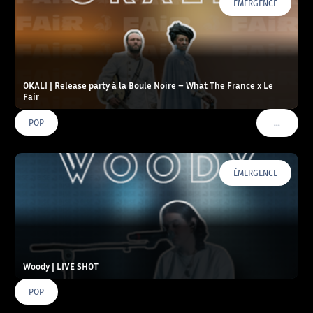
ÉMERGENCE
OKALI | Release party à la Boule Noire – What The France x Le
Fair
…
POP
VOIR PLU
ÉMERGENCE
Woody | LIVE SHOT
POP