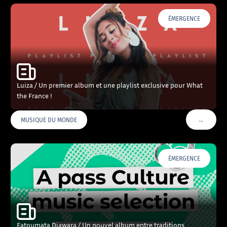
ÉMERGENCE
Luiza / Un premier album et une playlist exclusive pour What
the France !
…
MUSIQUE DU MONDE
VOIR PLU
ÉMERGENCE
Fatoumata Diawara / Un nouvel album entre traditions