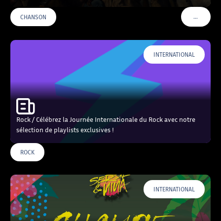
…
CHANSON
VOIR PLU
INTERNATIONAL
Rock / Célébrez la Journée Internationale du Rock avec notre
sélection de playlists exclusives !
ROCK
INTERNATIONAL