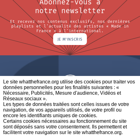
Abonnez-vous à
notre newsletter
Et recevez nos contenus exclusifs, nos dernières
playlists et l'actualité des artistes « Made in
France » à l'international.
JE M'INSCRIS
Le site whatthefrance.org utilise des cookies pour traiter vos
données personnelles pour les finalités suivantes : «
Nécessaire, Publicités, Mesure d'audience, Vidéos et
Réseaux sociaux ». ​
A BRAND OF
Les types de données traitées sont celles issues de votre
navigation, de vos appareils utilisés, de votre profil ou
PARTENAIRES
CONTACTEZ-NOUS
MENTIONS LÉGALES
encore les identifiants uniques de cookies. ​
Certains cookies nécessaires au fonctionnement du site
sont déposés sans votre consentement. Ils permettent et
facilitent votre navigation sur le site whatthefrance.org. ​