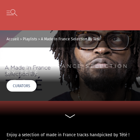
Panneau de gestion des cookies
Skip to content
Open secondary menu
Accueil
>
Playlists
>
A Made In France Selection By Tété
A MADE IN FRANCE SELECTION
BY TÉTÉ
CURATORS
Enjoy a selection of made in France tracks handpicked by Tété !