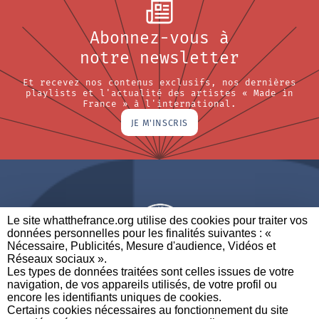
Abonnez-vous à
notre newsletter
Et recevez nos contenus exclusifs, nos dernières
playlists et l'actualité des artistes « Made in
France » à l'international.
JE M'INSCRIS
Le site whatthefrance.org utilise des cookies pour traiter vos
données personnelles pour les finalités suivantes : «
Nécessaire, Publicités, Mesure d'audience, Vidéos et
Réseaux sociaux ». ​
A BRAND OF
Les types de données traitées sont celles issues de votre
navigation, de vos appareils utilisés, de votre profil ou
PARTENAIRES
CONTACTEZ-NOUS
MENTIONS LÉGALES
encore les identifiants uniques de cookies. ​
Certains cookies nécessaires au fonctionnement du site