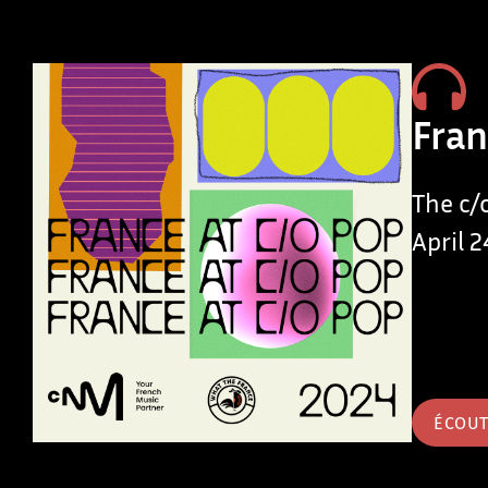
Fran
The c/o
April 2
ÉCOU