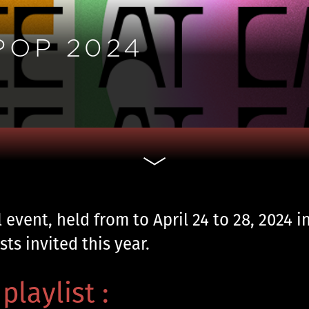
POP 2024
 event, held from to April 24 to 28, 2024 i
ts invited this year.
playlist :