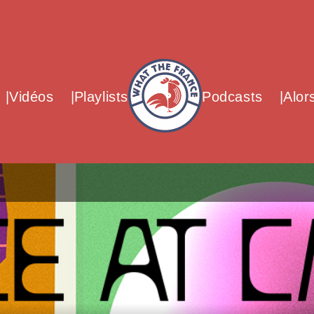
What The France – Back to homepag
Vidéos
Playlists
Podcasts
Alor