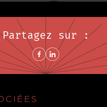
Partagez sur :
Share on FacebookNouvelle fenêtre
Share on LinkedInNouvelle fenêtre
OCIÉES