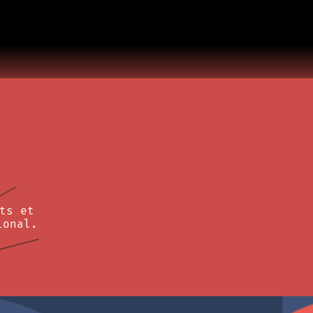
ts et
ional.