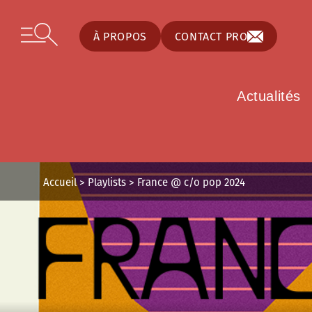
Panneau de gestion des cookies
Skip to content
Open secondary menu
À PROPOS
CONTACT PRO
Actualités
Accueil
>
Playlists
>
France @ c/o pop 2024