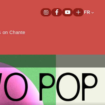
FR
InstagramNouvelle fenêtre
FacebookNouvelle fenêtre
YoutubeNouvelle fenêt
Plus
e
s on Chante