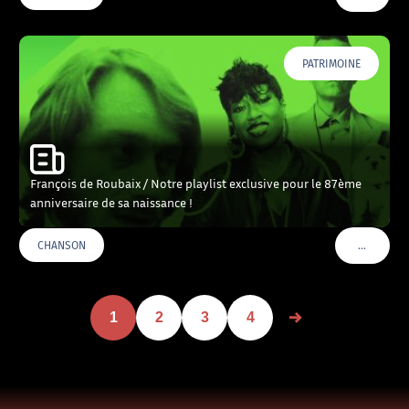
PATRIMOINE
François de Roubaix / Notre playlist exclusive pour le 87ème
anniversaire de sa naissance !
…
CHANSON
VOIR PLU
1
2
3
4