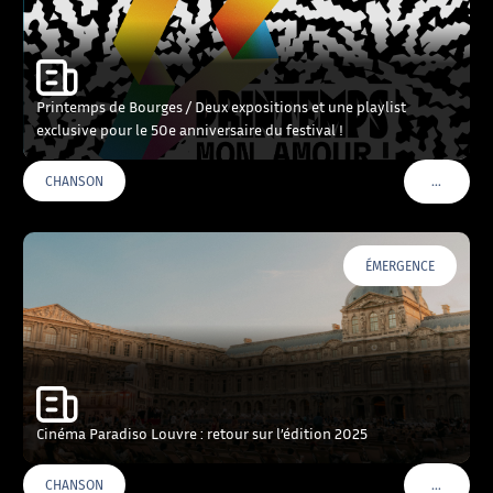
Printemps de Bourges / Deux expositions et une playlist
exclusive pour le 50e anniversaire du festival !
…
CHANSON
VOIR PLU
ÉMERGENCE
Cinéma Paradiso Louvre : retour sur l’édition 2025
…
CHANSON
VOIR PLU