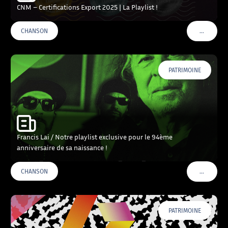
CNM – Certifications Export 2025 | La Playlist !
…
CHANSON
VOIR PLU
PATRIMOINE
Francis Lai / Notre playlist exclusive pour le 94ème
anniversaire de sa naissance !
…
CHANSON
VOIR PLU
PATRIMOINE