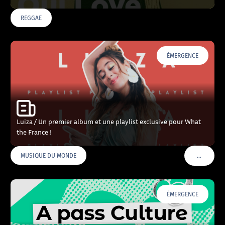
REGGAE
ÉMERGENCE
Luiza / Un premier album et une playlist exclusive pour What
the France !
…
MUSIQUE DU MONDE
VOIR PLU
ÉMERGENCE