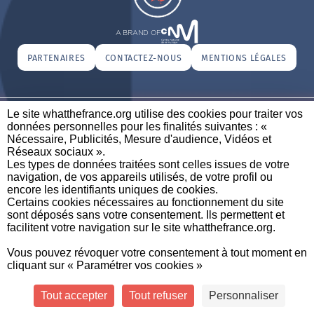
A BRAND OF
PARTENAIRES
CONTACTEZ-NOUS
MENTIONS LÉGALES
Le site whatthefrance.org utilise des cookies pour traiter vos
CREDITS
|
À
|
POLITIQUE DE
|
PRÉFÉRENCES DE
données personnelles pour les finalités suivantes : «
PROPOS
PROTECTION DES
CONFIDENTIALITÉ
Nécessaire, Publicités, Mesure d'audience, Vidéos et
DONNÉES
Réseaux sociaux ». ​
Les types de données traitées sont celles issues de votre
navigation, de vos appareils utilisés, de votre profil ou
encore les identifiants uniques de cookies. ​
Certains cookies nécessaires au fonctionnement du site
sont déposés sans votre consentement. Ils permettent et
facilitent votre navigation sur le site whatthefrance.org. ​
Vous pouvez révoquer votre consentement à tout moment en
cliquant sur « Paramétrer vos cookies »
Tout accepter
Tout refuser
Personnaliser