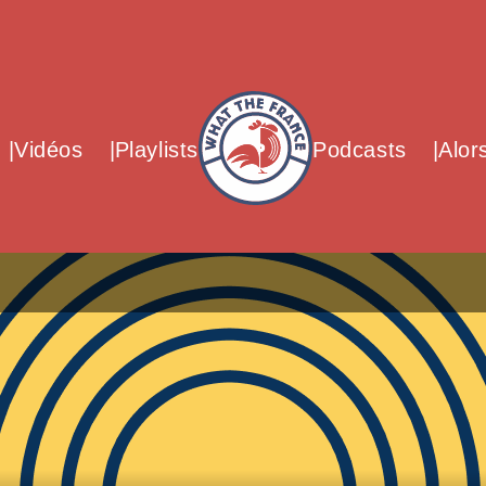
What The France – Back to homepag
Vidéos
Playlists
Podcasts
Alor