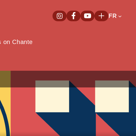
FR
InstagramNouvelle fenêtre
FacebookNouvelle fenêtre
YoutubeNouvelle fenêt
Plus
e
s on Chante