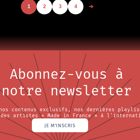
1
2
3
4
Abonnez-vous à
notre newsletter
nos contenus exclusifs, nos dernières playlis
 des artistes « Made in France » à l'internat
JE M'INSCRIS