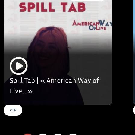
Spill Tab | « American Way of
Live… »
POP