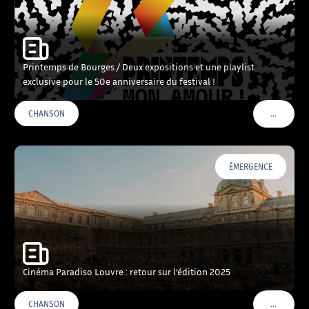
Printemps de Bourges / Deux expositions et une playlist
exclusive pour le 50e anniversaire du festival !
…
CHANSON
VOIR PLU
ÉMERGENCE
Cinéma Paradiso Louvre : retour sur l’édition 2025
…
CHANSON
VOIR PLU