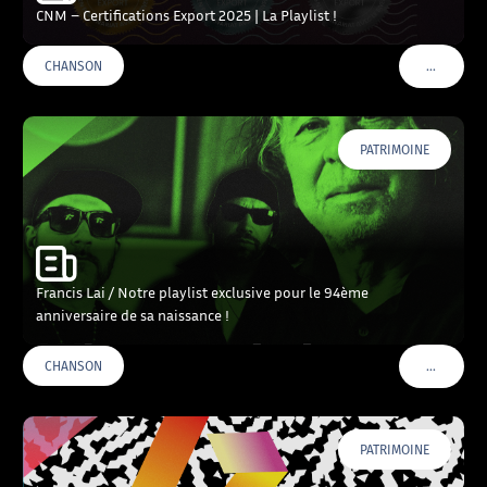
CNM – Certifications Export 2025 | La Playlist !
…
CHANSON
VOIR PLU
PATRIMOINE
Francis Lai / Notre playlist exclusive pour le 94ème
anniversaire de sa naissance !
…
CHANSON
VOIR PLU
PATRIMOINE