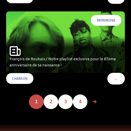
PATRIMOINE
François de Roubaix / Notre playlist exclusive pour le 87ème
anniversaire de sa naissance !
…
CHANSON
VOIR PLU
1
2
3
4