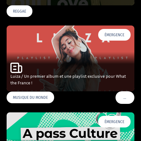
REGGAE
ÉMERGENCE
Luiza / Un premier album et une playlist exclusive pour What
the France !
…
MUSIQUE DU MONDE
VOIR PLU
ÉMERGENCE