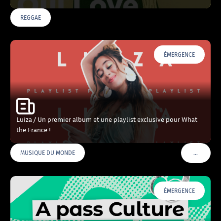
REGGAE
ÉMERGENCE
Luiza / Un premier album et une playlist exclusive pour What
the France !
…
MUSIQUE DU MONDE
VOIR PLU
ÉMERGENCE