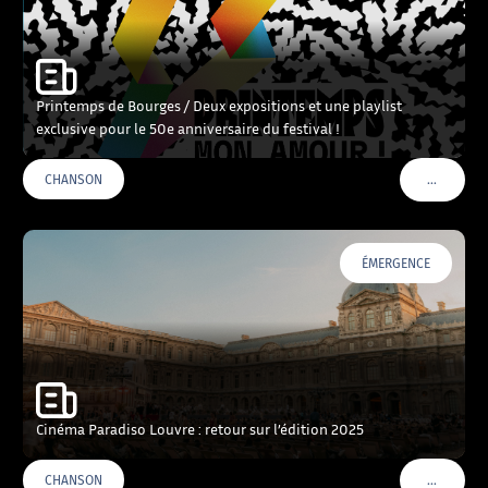
Printemps de Bourges / Deux expositions et une playlist
exclusive pour le 50e anniversaire du festival !
…
CHANSON
VOIR PLU
ÉMERGENCE
Cinéma Paradiso Louvre : retour sur l’édition 2025
…
CHANSON
VOIR PLU