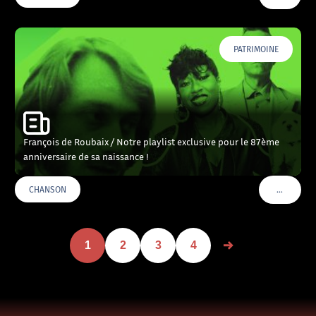
PATRIMOINE
François de Roubaix / Notre playlist exclusive pour le 87ème
anniversaire de sa naissance !
…
CHANSON
VOIR PLU
1
2
3
4