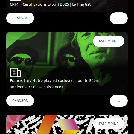
CNM – Certifications Export 2025 | La Playlist !
…
CHANSON
VOIR PLU
PATRIMOINE
Francis Lai / Notre playlist exclusive pour le 94ème
anniversaire de sa naissance !
…
CHANSON
VOIR PLU
PATRIMOINE