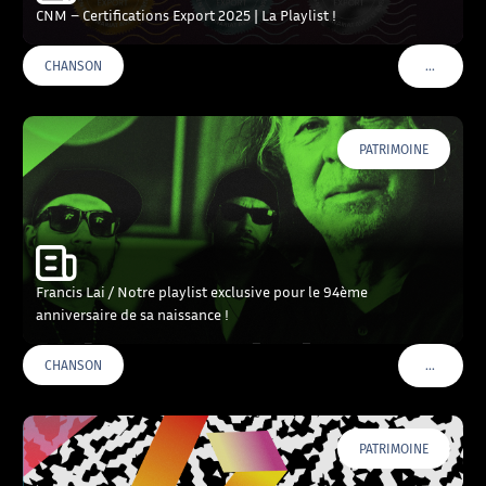
CNM – Certifications Export 2025 | La Playlist !
…
CHANSON
VOIR PLU
PATRIMOINE
Francis Lai / Notre playlist exclusive pour le 94ème
anniversaire de sa naissance !
…
CHANSON
VOIR PLU
PATRIMOINE