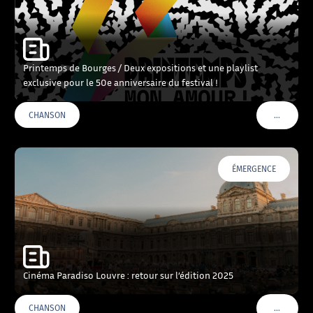
Printemps de Bourges / Deux expositions et une playlist
exclusive pour le 50e anniversaire du festival !
…
CHANSON
VOIR PLU
ÉMERGENCE
Cinéma Paradiso Louvre : retour sur l’édition 2025
…
CHANSON
VOIR PLU