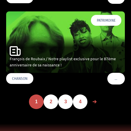
PATRIMOINE
François de Roubaix / Notre playlist exclusive pour le 87ème
anniversaire de sa naissance !
…
CHANSON
VOIR PLU
1
2
3
4