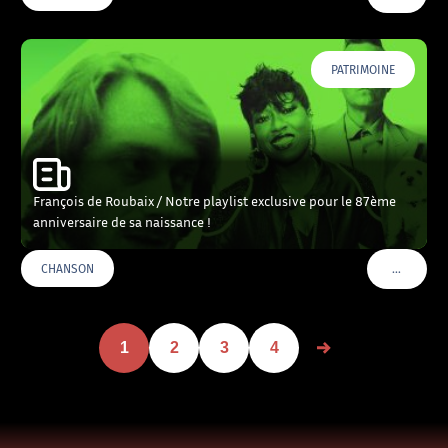
PATRIMOINE
François de Roubaix / Notre playlist exclusive pour le 87ème
anniversaire de sa naissance !
…
CHANSON
VOIR PLU
1
2
3
4