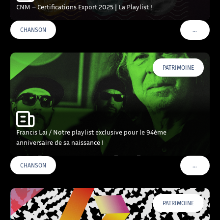
CNM – Certifications Export 2025 | La Playlist !
…
CHANSON
VOIR PLU
PATRIMOINE
Francis Lai / Notre playlist exclusive pour le 94ème
anniversaire de sa naissance !
…
CHANSON
VOIR PLU
PATRIMOINE