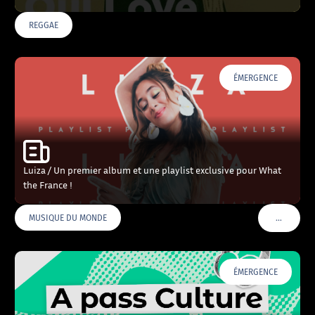
REGGAE
ÉMERGENCE
Luiza / Un premier album et une playlist exclusive pour What
the France !
…
MUSIQUE DU MONDE
VOIR PLU
ÉMERGENCE