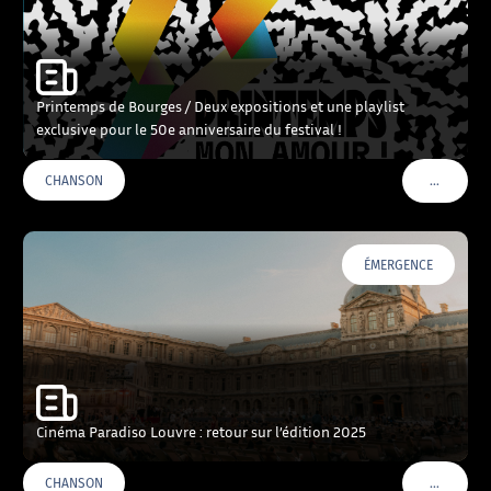
Printemps de Bourges / Deux expositions et une playlist
exclusive pour le 50e anniversaire du festival !
…
CHANSON
VOIR PLU
ÉMERGENCE
Cinéma Paradiso Louvre : retour sur l’édition 2025
…
CHANSON
VOIR PLU