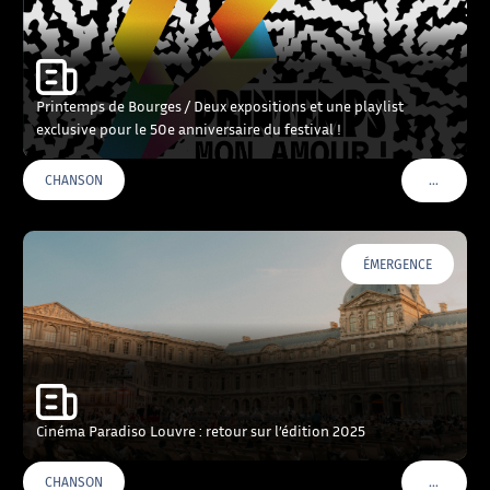
Printemps de Bourges / Deux expositions et une playlist
exclusive pour le 50e anniversaire du festival !
…
CHANSON
VOIR PLU
ÉMERGENCE
Cinéma Paradiso Louvre : retour sur l’édition 2025
…
CHANSON
VOIR PLU