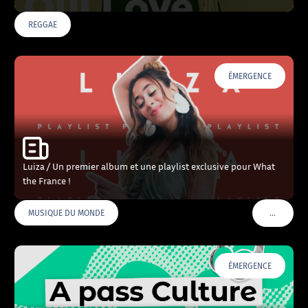
REGGAE
ÉMERGENCE
Luiza / Un premier album et une playlist exclusive pour What
the France !
…
MUSIQUE DU MONDE
VOIR PLU
ÉMERGENCE