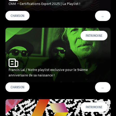
CNM – Certifications Export 2025 | La Playlist !
…
CHANSON
VOIR PLU
PATRIMOINE
Francis Lai / Notre playlist exclusive pour le 94ème
anniversaire de sa naissance !
…
CHANSON
VOIR PLU
PATRIMOINE