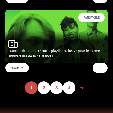
PATRIMOINE
François de Roubaix / Notre playlist exclusive pour le 87ème
anniversaire de sa naissance !
…
CHANSON
VOIR PLU
1
2
3
4