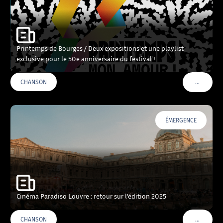
Printemps de Bourges / Deux expositions et une playlist
exclusive pour le 50e anniversaire du festival !
…
CHANSON
VOIR PLU
ÉMERGENCE
Cinéma Paradiso Louvre : retour sur l’édition 2025
…
CHANSON
VOIR PLU