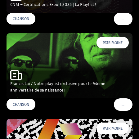
CNM – Certifications Export 2025 | La Playlist !
…
CHANSON
VOIR PLU
PATRIMOINE
Francis Lai / Notre playlist exclusive pour le 94ème
anniversaire de sa naissance !
…
CHANSON
VOIR PLU
PATRIMOINE