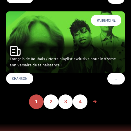
PATRIMOINE
François de Roubaix / Notre playlist exclusive pour le 87ème
anniversaire de sa naissance !
…
CHANSON
VOIR PLU
1
2
3
4