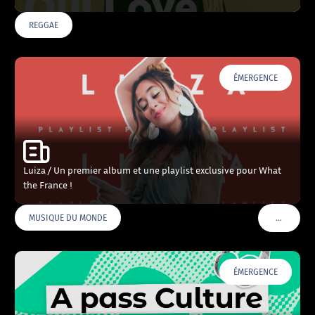
REGGAE
ÉMERGENCE
Luiza / Un premier album et une playlist exclusive pour What
the France !
…
MUSIQUE DU MONDE
VOIR PLU
ÉMERGENCE