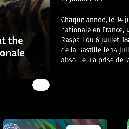
—
Chaque année, le 14 j
nationale en France, u
t the
Raspail du 6 juillet 
de la Bastille le 14 ju
ionale
absolue. La prise de l
…
VOIR PLUS DE TAGS