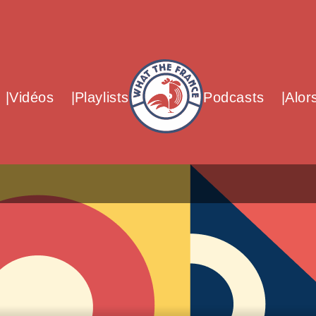
What The France – Back to homepag
Vidéos
Playlists
Podcasts
Alor