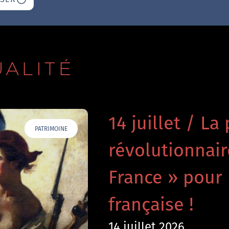
UALITÉ
14 juillet / La 
PATRIMOINE
révolutionnai
France » pour 
française !
14 juillet 2026