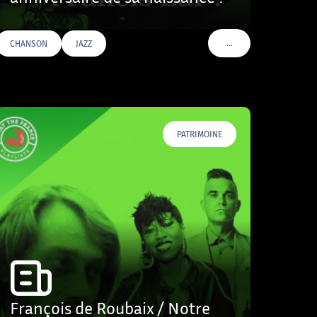
…
CHANSON
JAZZ
VOIR PLUS DE TAGS
PATRIMOINE
François de Roubaix / Notre