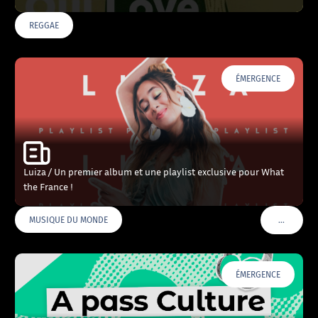
REGGAE
ÉMERGENCE
Luiza / Un premier album et une playlist exclusive pour What
the France !
…
MUSIQUE DU MONDE
VOIR PLU
ÉMERGENCE