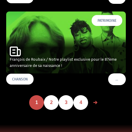
PATRIMOINE
François de Roubaix / Notre playlist exclusive pour le 87ème
anniversaire de sa naissance !
…
CHANSON
VOIR PLU
1
2
3
4