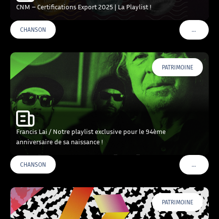
CNM – Certifications Export 2025 | La Playlist !
…
CHANSON
VOIR PLU
PATRIMOINE
Francis Lai / Notre playlist exclusive pour le 94ème
anniversaire de sa naissance !
…
CHANSON
VOIR PLU
PATRIMOINE