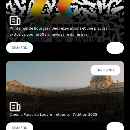
Printemps de Bourges / Deux expositions et une playlist
exclusive pour le 50e anniversaire du festival !
…
CHANSON
VOIR PLU
ÉMERGENCE
Cinéma Paradiso Louvre : retour sur l’édition 2025
…
CHANSON
VOIR PLU