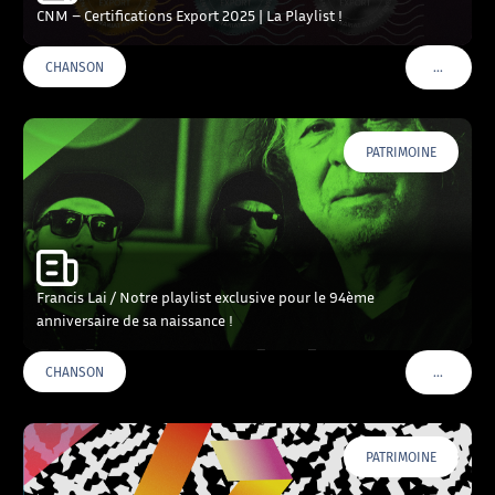
CNM – Certifications Export 2025 | La Playlist !
…
CHANSON
VOIR PLU
PATRIMOINE
Francis Lai / Notre playlist exclusive pour le 94ème
anniversaire de sa naissance !
…
CHANSON
VOIR PLU
PATRIMOINE