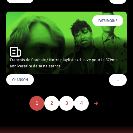
PATRIMOINE
François de Roubaix / Notre playlist exclusive pour le 87ème
anniversaire de sa naissance !
…
CHANSON
VOIR PLU
1
2
3
4