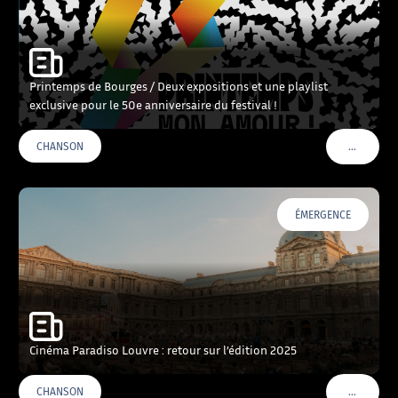
Printemps de Bourges / Deux expositions et une playlist
exclusive pour le 50e anniversaire du festival !
…
CHANSON
VOIR PLU
ÉMERGENCE
Cinéma Paradiso Louvre : retour sur l’édition 2025
…
CHANSON
VOIR PLU