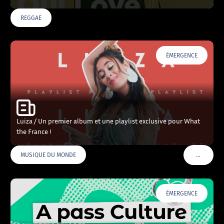
REGGAE
ÉMERGENCE
Luiza / Un premier album et une playlist exclusive pour What
the France !
…
MUSIQUE DU MONDE
VOIR PLU
ÉMERGENCE