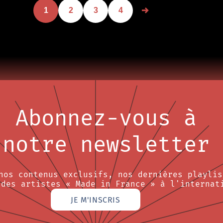
1
2
3
4
Abonnez-vous à
notre newsletter
nos contenus exclusifs, nos dernières playlis
 des artistes « Made in France » à l'internat
JE M'INSCRIS