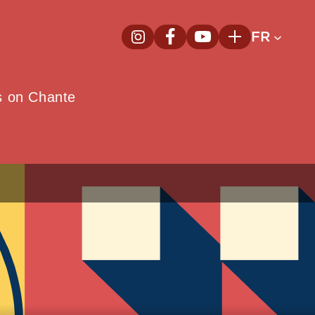
FR
InstagramNouvelle fenêtre
FacebookNouvelle fenêtre
YoutubeNouvelle fenêt
Plus
e
s on Chante