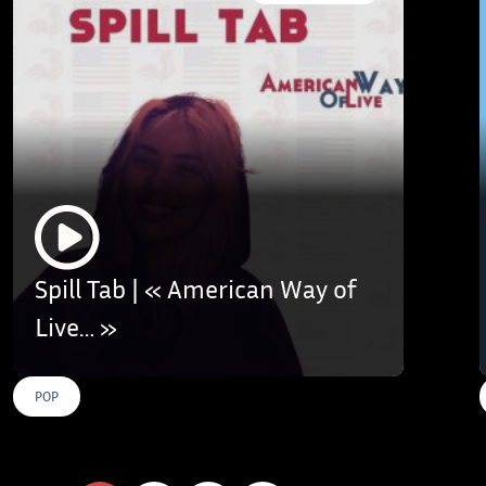
Spill Tab | « American Way of
Live… »
POP