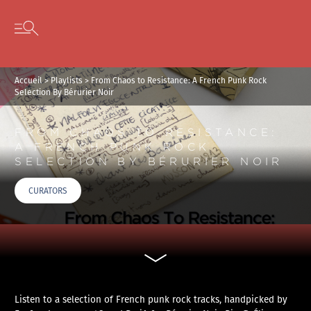
Panneau de gestion des cookies
Skip to content
Open secondary menu
Accueil
>
Playlists
>
From Chaos to Resistance: A French Punk Rock
Selection By Bérurier Noir
FROM CHAOS TO RESISTANCE:
A FRENCH PUNK ROCK
SELECTION BY BÉRURIER NOIR
CURATORS
Listen to a selection of French punk rock tracks, handpicked by