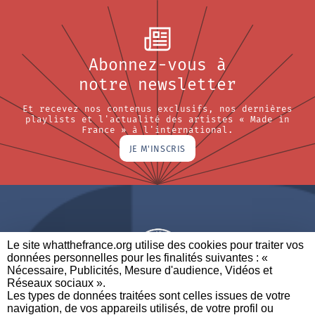
Abonnez-vous à
notre newsletter
Et recevez nos contenus exclusifs, nos dernières
playlists et l'actualité des artistes « Made in
France » à l'international.
JE M'INSCRIS
Le site whatthefrance.org utilise des cookies pour traiter vos
données personnelles pour les finalités suivantes : «
Nécessaire, Publicités, Mesure d'audience, Vidéos et
Réseaux sociaux ». ​
A BRAND OF
Les types de données traitées sont celles issues de votre
navigation, de vos appareils utilisés, de votre profil ou