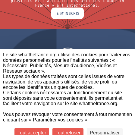
playlists et l'actualité des artistes « Made in
France » à l'international.
JE M'INSCRIS
Le site whatthefrance.org utilise des cookies pour traiter vos
données personnelles pour les finalités suivantes : «
Nécessaire, Publicités, Mesure d'audience, Vidéos et
Réseaux sociaux ». ​
A BRAND OF
Les types de données traitées sont celles issues de votre
navigation, de vos appareils utilisés, de votre profil ou
PARTENAIRES
CONTACTEZ-NOUS
MENTIONS LÉGALES
encore les identifiants uniques de cookies. ​
Certains cookies nécessaires au fonctionnement du site
sont déposés sans votre consentement. Ils permettent et
facilitent votre navigation sur le site whatthefrance.org. ​
CREDITS
|
À
|
POLITIQUE DE
|
PRÉFÉRENCES DE
Vous pouvez révoquer votre consentement à tout moment en
PROPOS
PROTECTION DES
CONFIDENTIALITÉ
cliquant sur « Paramétrer vos cookies »
DONNÉES
Tout accepter
Tout refuser
Personnaliser