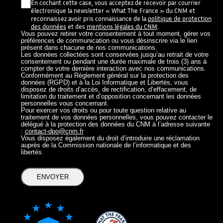
V
En cochant cette case, vous acceptez de recevoir par courrier
o
électronique la newsletter « What The France » du CNM et
s
reconnaissez avoir pris connaissance de la
politique de protection
d
des données
et des
mentions légales du CNM
.
o
Vous pouvez retirer votre consentement à tout moment, gérer vos
préférences de communication ou vous désinscrire via le lien
n
présent dans chacune de nos communications.
n
Les données collectées sont conservées jusqu’au retrait de votre
é
consentement ou pendant une durée maximale de trois (3) ans à
e
compter de votre dernière interaction avec nos communications.
s
Conformément au Règlement général sur la protection des
p
données (RGPD) et à la Loi Informatique et Libertés, vous
e
disposez de droits d’accès, de rectification, d’effacement, de
limitation du traitement et d’opposition concernant les données
r
personnelles vous concernant.
s
Pour exercer vos droits ou pour toute question relative au
o
traitement de vos données personnelles, vous pouvez contacter le
n
délégué à la protection des données du CNM à l’adresse suivante
n
:
contact-dpo@cnm.fr
e
Vous disposez également du droit d’introduire une réclamation
l
auprès de la Commission nationale de l’informatique et des
libertés.
l
e
s
What The France – Back to homepage