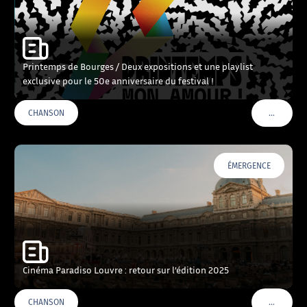
Printemps de Bourges / Deux expositions et une playlist
exclusive pour le 50e anniversaire du festival !
…
CHANSON
VOIR PLU
ÉMERGENCE
Cinéma Paradiso Louvre : retour sur l’édition 2025
…
CHANSON
VOIR PLU