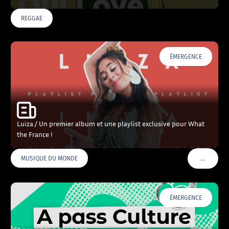
REGGAE
ÉMERGENCE
Luiza / Un premier album et une playlist exclusive pour What
the France !
…
MUSIQUE DU MONDE
VOIR PLU
ÉMERGENCE