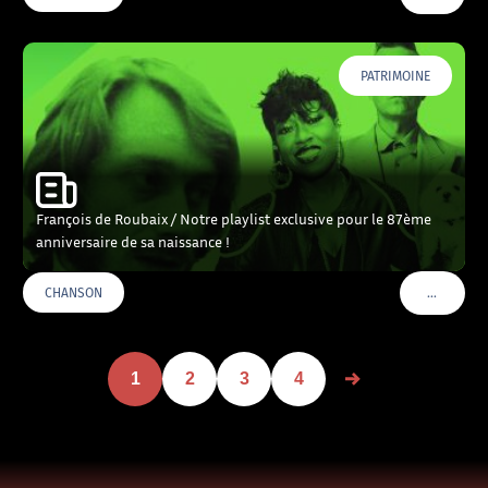
PATRIMOINE
François de Roubaix / Notre playlist exclusive pour le 87ème
anniversaire de sa naissance !
…
CHANSON
VOIR PLU
1
2
3
4