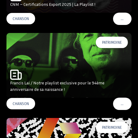
CNM – Certifications Export 2025 | La Playlist !
…
CHANSON
VOIR PLU
PATRIMOINE
Francis Lai / Notre playlist exclusive pour le 94ème
anniversaire de sa naissance !
…
CHANSON
VOIR PLU
PATRIMOINE