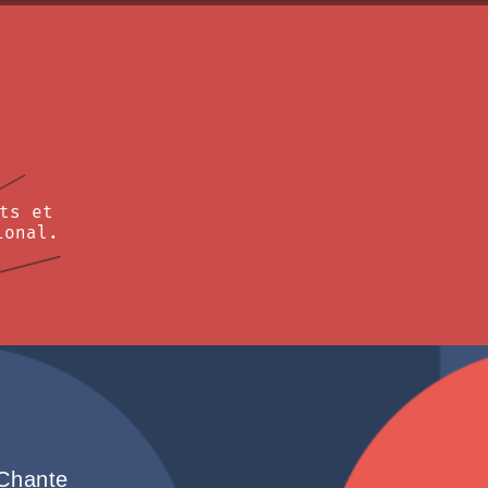
ts et
ional.
 Chante