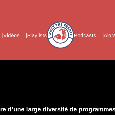
What The France – Back to homepag
Vidéos
Playlists
Podcasts
Alor
ire d’une large diversité de programmes