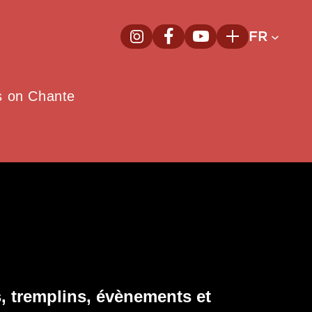
FR
InstagramNouvelle fenêtre
FacebookNouvelle fenêtre
YoutubeNouvelle fenêt
Plus
e
s on Chante
, tremplins, évènements et