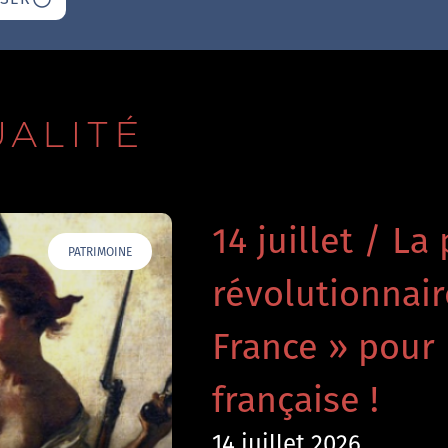
UALITÉ
14 juillet / La 
PATRIMOINE
révolutionnai
France » pour 
française !
14 juillet 2026