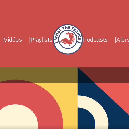
What The France – Back to homepag
Vidéos
Playlists
Podcasts
Alor