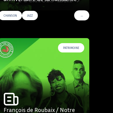
…
CHANSON
JAZZ
VOIR PLUS DE TAGS
PATRIMOINE
François de Roubaix / Notre