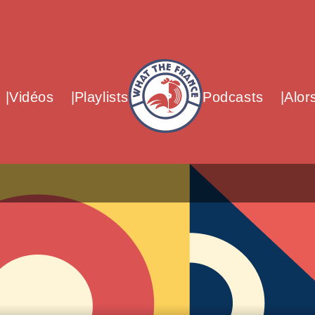
What The France – Back to homepag
Vidéos
Playlists
Podcasts
Alor