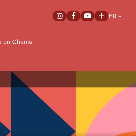
FR
InstagramNouvelle fenêtre
FacebookNouvelle fenêtre
YoutubeNouvelle fenêt
Plus
e
s on Chante