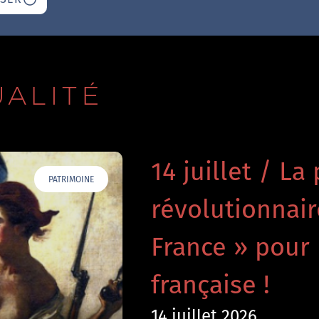
UALITÉ
14 juillet / La 
PATRIMOINE
révolutionnai
France » pour 
française !
14 juillet 2026