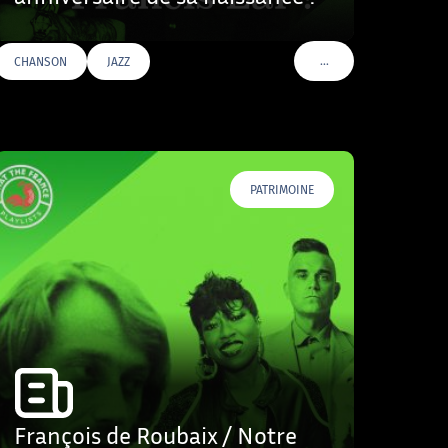
…
CHANSON
JAZZ
VOIR PLUS DE TAGS
PATRIMOINE
François de Roubaix / Notre