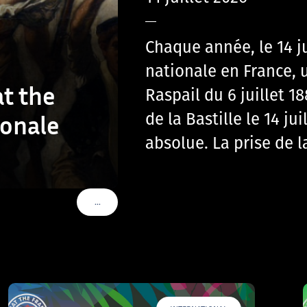
—
Chaque année, le 14 j
nationale en France, u
t the
Raspail du 6 juillet 
de la Bastille le 14 ju
ionale
absolue. La prise de l
…
VOIR PLUS DE TAGS