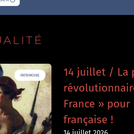
UALITÉ
14 juillet / La 
PATRIMOINE
révolutionnai
France » pour 
française !
14 juillet 2026