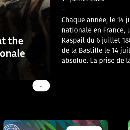
—
Chaque année, le 14 j
nationale en France, u
t the
Raspail du 6 juillet 
de la Bastille le 14 ju
ionale
absolue. La prise de l
…
VOIR PLUS DE TAGS