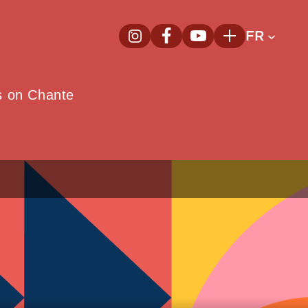
FR
InstagramNouvelle fenêtre
FacebookNouvelle fenêtre
YoutubeNouvelle fenêt
Plus
e
s on Chante