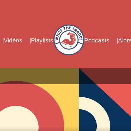
What The France – Back to homepag
Vidéos
Playlists
Podcasts
Alor