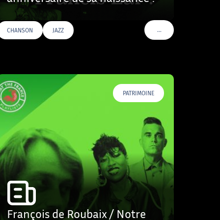
…
CHANSON
JAZZ
VOIR PLUS DE TAGS
PATRIMOINE
François de Roubaix / Notre