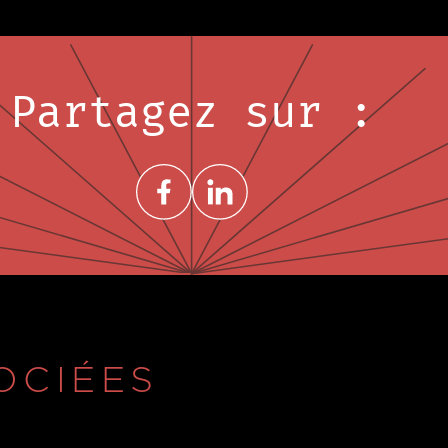
Partagez sur :
Share on FacebookNouvelle fenêtre
Share on LinkedInNouvelle fenêtre
OCIÉES