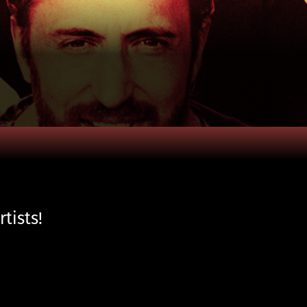
tists!