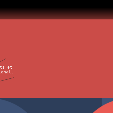
ts et
ional.