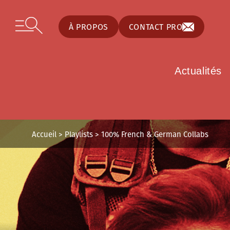
Panneau de gestion des cookies
Skip to content
Open secondary menu
À PROPOS
CONTACT PRO
Actualités
Accueil
>
Playlists
>
100% French & German Collabs