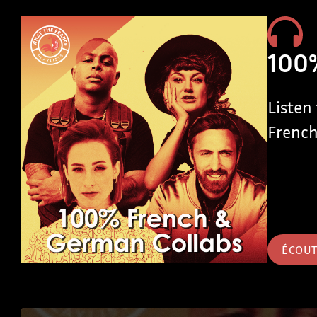
100%
Listen
French
ÉCOU