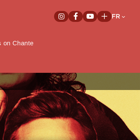
FR
InstagramNouvelle fenêtre
FacebookNouvelle fenêtre
YoutubeNouvelle fenêt
Plus
e
s on Chante