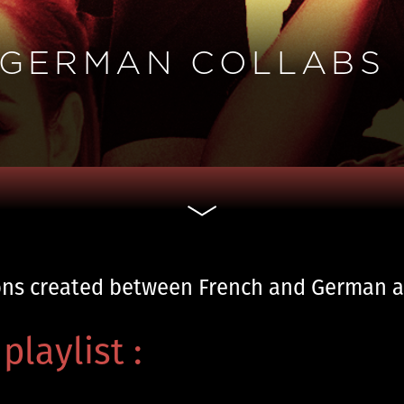
 GERMAN COLLABS
ions created between French and German ar
playlist :