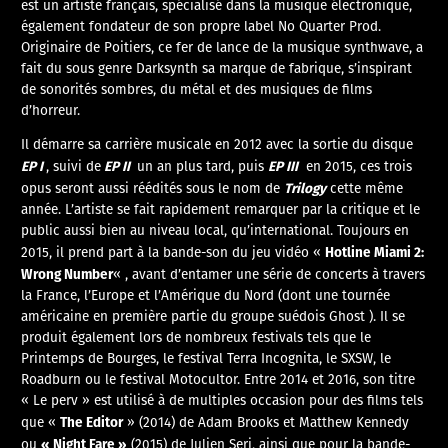
est un artiste français, spécialisé dans la musique électronique,
également fondateur de son propre label No Quarter Prod.
Originaire de Poitiers, ce fer de lance de la musique synthwave, a
fait du sous genre Darksynth sa marque de fabrique, s’inspirant
de sonorités sombres, du métal et des musiques de films
d’horreur.
Il démarre sa carrière musicale en 2012 avec la sortie du disque
EP I
EP II
EP III
, suivi de
un an plus tard, puis
en 2015, ces trois
Trilogy
opus seront aussi réédités sous le nom de
cette même
année. L’artiste se fait rapidement remarquer par la critique et le
public aussi bien au niveau local, qu’international. Toujours en
Hotline Miami 2:
2015, il prend part à la bande-son du jeu vidéo «
Wrong Number
« , avant d’entamer une série de concerts à travers
la France, l’Europe et l’Amérique du Nord (dont une tournée
américaine en première partie du groupe suédois Ghost ). Il se
produit également lors de nombreux festivals tels que le
Printemps de Bourges, le festival Terra Incognita, le SXSW, le
Roadburn ou le festival Motocultor. Entre 2014 et 2016, son titre
« Le perv » est utilisé à de multiples occasion pour des films tels
The Editor
que «
» (2014) de Adam Brooks et Matthew Kennedy
« Night Fare »
ou
(2015) de Julien Seri, ainsi que pour la bande-