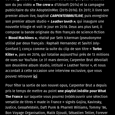
« The crew »
son du jeu vidéo
d’Ubisoft (2014) et la campagne
publicitaire du site AdopteUnMec (2015-2016). En 2017, il livre son
CARPENTERBRUTLIVE
premier album live, baptisé
, puis enregistre
Leather teeth »
son premier album studio «
, qui inaugure une
nouvelle trilogie et voit le jour en 2018. Deux ans plus tard, il
compose la bande originale du film français de science-fiction
Blood Machines »
«
, réalisé par Seth Ickerman (pseudonyme
utilisé par deux français : Raphaël Hernandez et Savitri Joly-
Turbo
Gonfard ), conçu comme la suite du clip de son titre «
Killer »
, paru en 2016, qui totalise aujourd’hui près de 13 millions
de vues sur YouTube. Le 31 mars dernier, Carpenter Brut dévoilait
son deuxième album studio, intitulé « Leather Terror », et nous
accordait à cette occasion une interview exclusive, que vous
ici
pouvez retrouver
Pour fêter la sortie de son nouvel opus, Carpenter Brut a depuis
une playlist inédite pour What
pris le temps de mettre au point
The France
sur laquelle vous pourrez (re)découvrir une sélection
versatile de titres « made in France » signés Gojira, Kavinsky,
Justice, Gessafelstein, Daft Punk & Pharrell Williams, Tommy ’86,
Bon Voyage Organisation, Malik Djoudi, Sébastien Tellier, Forever