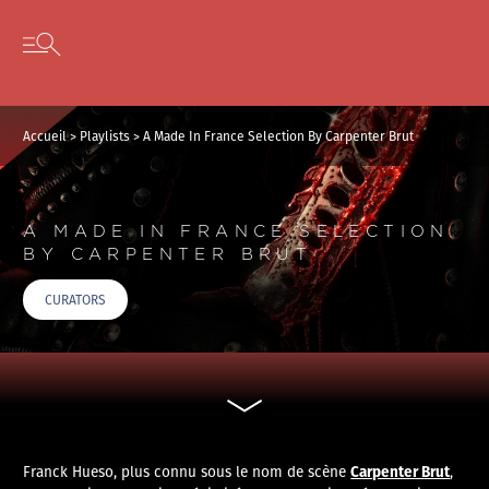
Panneau de gestion des cookies
Skip to content
Open secondary menu
Accueil
>
Playlists
>
A Made In France Selection By Carpenter Brut
A MADE IN FRANCE SELECTION
BY CARPENTER BRUT
CURATORS
Carpenter Brut
Franck Hueso, plus connu sous le nom de scène
,