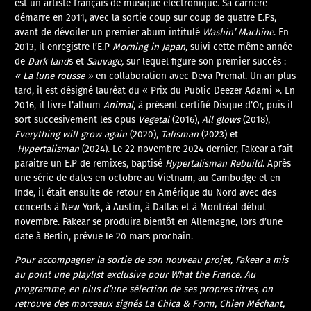
est un artiste français de musique électronique. Sa carrière
démarre en 2011, avec la sortie coup sur coup de quatre E.Ps,
avant de dévoiler un premier abum intitulé
Washin’ Machine
. En
2013, il enregistre l’E.P
Morning in Japan,
suivi cette même année
de
Dark land
s et
Sauvage,
sur lequel figure son premier succès :
« La lune rousse »
en collaboration avec Deva Premal. Un an plus
tard, il est désigné lauréat du « Prix du Public Deezer Adami ». En
2016, il livre l’album
Animal
, à présent certifié Disque d’Or, puis il
sort succesivement les opus
Vegetal
(2016),
All glows
(2018),
Everything will grow again
(2020),
Talisman
(2023) et
Hypertalisman
(2024). Le 22 novembre 2024 dernier, Fakear a fait
paraitre un E.P de remixes, baptisé
Hypertalisman Rebuild
. Après
une série de dates en octobre au Vietnam, au Cambodge et en
Inde, il était ensuite de retour en Amérique du Nord avec des
concerts à New York, à Austin, à Dallas et à Montréal début
novembre. Fakear se produira bientôt en Allemagne, lors d’une
date à Berlin, prévue le 20 mars prochain.
Pour accompagner la sortie de son nouveau projet, Fakear a mis
au point une playlist exclusive pour What the France. Au
programme, en plus d’une sélection de ses propres titres, on
retrouve des morceaux signés La Chica & Form, Chien Méchant,