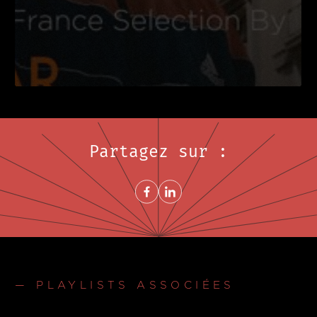
Partagez sur :
Share on FacebookNouvelle fenêtre
Share on LinkedInNouvelle fenêtre
— PLAYLISTS ASSOCIÉES