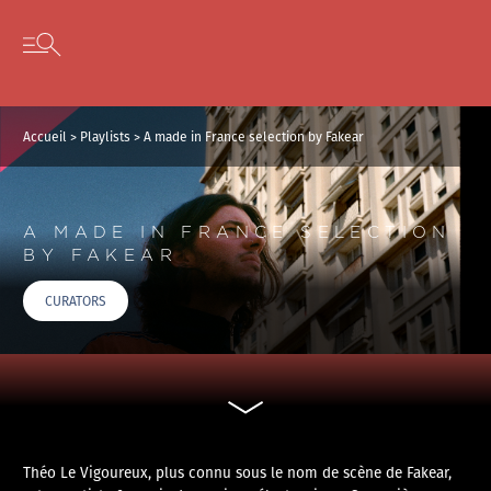
Panneau de gestion des cookies
Skip to content
Open secondary menu
Accueil
>
Playlists
>
A made in France selection by Fakear
A MADE IN FRANCE SELECTION
BY FAKEAR
CURATORS
Théo Le Vigoureux, plus connu sous le nom de scène de Fakear,