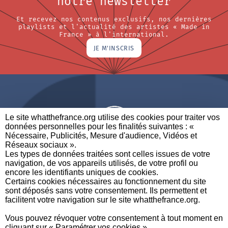
notre newsletter
Et recevez nos contenus exclusifs, nos dernières
playlists et l'actualité des artistes « Made in
France » à l'international.
JE M'INSCRIS
Le site whatthefrance.org utilise des cookies pour traiter vos
données personnelles pour les finalités suivantes : «
Nécessaire, Publicités, Mesure d'audience, Vidéos et
Réseaux sociaux ». ​
A BRAND OF
Les types de données traitées sont celles issues de votre
navigation, de vos appareils utilisés, de votre profil ou
PARTENAIRES
CONTACTEZ-NOUS
MENTIONS LÉGALES
encore les identifiants uniques de cookies. ​
Certains cookies nécessaires au fonctionnement du site
sont déposés sans votre consentement. Ils permettent et
facilitent votre navigation sur le site whatthefrance.org. ​
CREDITS
|
À
|
POLITIQUE DE
|
PRÉFÉRENCES DE
Vous pouvez révoquer votre consentement à tout moment en
PROPOS
PROTECTION DES
CONFIDENTIALITÉ
cliquant sur « Paramétrer vos cookies »