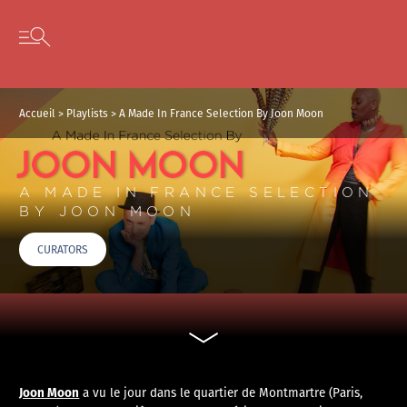
Panneau de gestion des cookies
Skip to content
Open secondary menu
Accueil
>
Playlists
>
A Made In France Selection By Joon Moon
A MADE IN FRANCE SELECTION
BY JOON MOON
CURATORS
Joon Moon
a vu le jour dans le quartier de Montmartre (Paris,