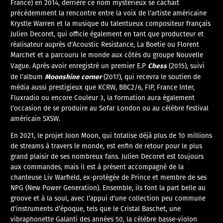
France) en 2014, derrière ce nom mystérieux se cachait
précédemment la rencontre entre la voix de l’artiste américaine
Krystle Warren et la musique du talentueux compositeur français
Julien Decoret, qui officie également en tant que producteur et
réalisateur auprès d’Acoustic Resistance, La Boetie ou Florent
Marchet et a parcouru le monde aux côtés du groupe Nouvelle
Chess
Vague. Après avoir enregistré un premier E.P
(2015), suivi
Moonshine corner
de l’album
(2017), qui recevra le soutien de
média aussi prestigieux que KCRW, BBC2/6, FIP, France Inter,
Fluxradio ou encore Couleur 3, la formation aura également
l’occasion de se produire au Sofar London ou au célèbre festival
américain SXSW.
En 2021, le projet Joon Moon, qui totalise déjà plus de 10 millions
de streams à travers le monde, est enfin de retour pour le plus
grand plaisir de ses nombreux fans. Julien Decoret est toujours
aux commandes, mais il est à présent accompagné de la
chanteuse Liv Warfield, ex-protégée de Prince et membre de ses
NPG (New Power Generation). Ensemble, ils font la part belle au
groove et à la soul, avec l’appui d’une collection peu commune
d’instruments d’époque, tels que le Cristal Baschet, une
vibraphonette Galanti des années 50, la célèbre basse-violon