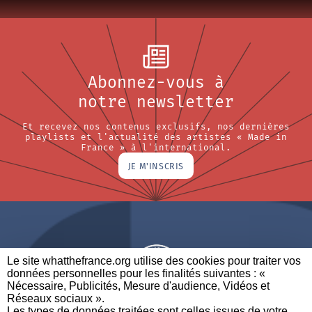
Abonnez-vous à
notre newsletter
Et recevez nos contenus exclusifs, nos dernières
playlists et l'actualité des artistes « Made in
France » à l'international.
JE M'INSCRIS
Le site whatthefrance.org utilise des cookies pour traiter vos
données personnelles pour les finalités suivantes : «
Nécessaire, Publicités, Mesure d'audience, Vidéos et
Réseaux sociaux ». ​
A BRAND OF
Les types de données traitées sont celles issues de votre