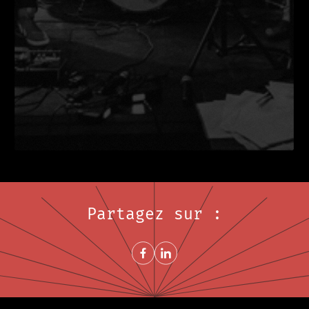
Partagez sur :
Share on FacebookNouvelle fenêtre
Share on LinkedInNouvelle fenêtre