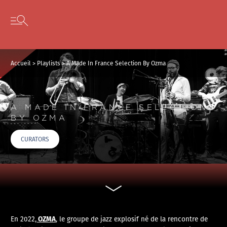
Panneau de gestion des cookies
Skip to content
Open secondary menu
Accueil
>
Playlists
>
A Made In France Selection By Ozma
A MADE IN FRANCE SELECTION
BY OZMA
CURATORS
OZMA
En 2022,
, le groupe de jazz explosif né de la rencontre de