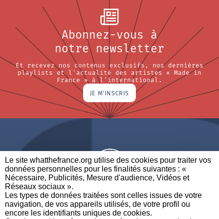
Abonnez-vous à
notre newsletter
Et recevez nos contenus exclusifs, nos dernières
playlists et l'actualité des artistes « Made in
France » à l'international.
JE M'INSCRIS
Le site whatthefrance.org utilise des cookies pour traiter vos
données personnelles pour les finalités suivantes : «
Nécessaire, Publicités, Mesure d'audience, Vidéos et
Réseaux sociaux ». ​
A BRAND OF
Les types de données traitées sont celles issues de votre
navigation, de vos appareils utilisés, de votre profil ou
PARTENAIRES
CONTACTEZ-NOUS
MENTIONS LÉGALES
encore les identifiants uniques de cookies. ​