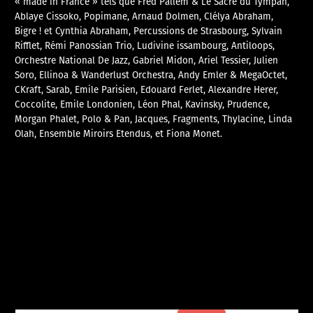
« made in France » tels que Fred Pallem & Le Sacre du Tympan,
Ablaye Cissoko, Popimane, Arnaud Dolmen, Clélya Abraham,
Bigre ! et Cynthia Abraham, Percussions de Strasbourg, Sylvain
Rifflet, Rémi Panossian Trio, Ludivine issambourg, Antiloops,
Orchestre National De Jazz, Gabriel Midon, Ariel Tessier, Julien
Soro, Ellinoa & Wanderlust Orchestra, Andy Emler & MegaOctet,
CKraft, Sarab, Emile Parisien, Edouard Ferlet, Alexandre Herer,
Coccolite, Emile Londonien, Léon Phal, Kavinsky, Prudence,
Morgan Phalet, Polo & Pan, Jacques, Fragments, Thylacine, Linda
Olah, Ensemble Miroirs Etendus, et Fiona Monet.