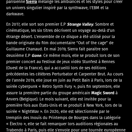
Sierra
parisienne
mélange les ambiances et les styles pour créer
un univers singulier inspiré par la synthwave, l’EBM et la
darkwave.
Strange Valley
En 2017, elle sort son premier E.P
. Sombre et
cinématique, les six titres décrivent un voyage au-delà d’un
étrange désert. L’ensemble de ce disque a été utilisé pour la
bande originale du film documentaire “Out of the cage” de
Guillaume Chanaud. En mai 2019, Sierra fait paraitre son
Gone
deuxième E.P
. Ce même mois, elle se produit lors de son
premier concert au festival de jeux vidéo Stunfest à Rennes
(Ouest de la France), qui a accueilli lors de ses éditions
précédentes les célèbres Perturbator et Carpenter Brut. Au cours
de l’année 2019, elle joue en juin au Petit Bain à Paris, lors de la
soirée cyberpunk « Retro Synth Fury », puis fin septembre, elle
Magic Sword
assure la première partie du groupe américain
à
Anvers (Belgique). Le mois suivant, elle est invitée pour la
première fois aux États-Unis et se produit à New York, lors de la
soirée « NightWav ». En 2020, elle est sélectionnée par le
tremplin des Inouïs du Printemps de Bourges dans la catégorie
« Électro », elle se fait remarquer lors auditions régionales au
Trabendo à Paris, puis elle s’envole pour une tournée européenne