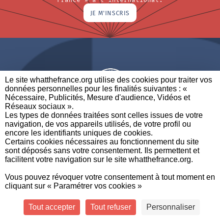
JE M'INSCRIS
Le site whatthefrance.org utilise des cookies pour traiter vos
données personnelles pour les finalités suivantes : «
Nécessaire, Publicités, Mesure d'audience, Vidéos et
Réseaux sociaux ». ​
A BRAND OF
Les types de données traitées sont celles issues de votre
navigation, de vos appareils utilisés, de votre profil ou
PARTENAIRES
CONTACTEZ-NOUS
MENTIONS LÉGALES
encore les identifiants uniques de cookies. ​
Certains cookies nécessaires au fonctionnement du site
sont déposés sans votre consentement. Ils permettent et
facilitent votre navigation sur le site whatthefrance.org. ​
CREDITS
|
À
|
POLITIQUE DE
|
PRÉFÉRENCES DE
Vous pouvez révoquer votre consentement à tout moment en
PROPOS
PROTECTION DES
CONFIDENTIALITÉ
cliquant sur « Paramétrer vos cookies »
DONNÉES
Tout accepter
Tout refuser
Personnaliser