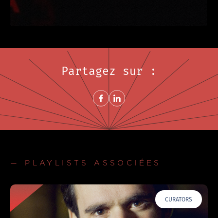
Partagez sur :
Share on FacebookNouvelle fenêtre
Share on LinkedInNouvelle fenêtre
— PLAYLISTS ASSOCIÉES
CURATORS