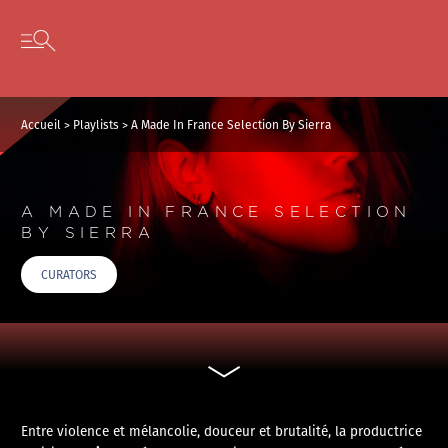
Panneau de gestion des cookies
Skip to content
Open secondary menu
Accueil
>
Playlists
>
A Made In France Selection By Sierra
A MADE IN FRANCE SELECTION
BY SIERRA
CURATORS
Entre violence et mélancolie, douceur et brutalité, la productrice