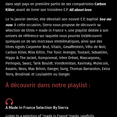
Carbon
dans sept pays en première partie de ses compatriotes
Killer
All about love
, avant de livrer son troisième E.P
.
See me
Le 14 janvier dernier, elle dévoilait son nouvel E.P, baptisé
now
. A cette occasion, Sierra nous propose de découvrir sa
sélection de titres « made in France », une playlist dédiée à son
univers de référence sur laquelle vous pourrez (re)découvrir
quelques un de ses morceaux emblématiques, ainsi que des
titres signés Carpenter Brut, Vitalic, Gesaffelstein, Vêtu de Noir,
Carbon Killer, Miss Kittin, The Toxic Avenger, Toutant, SebastiAn,
Hippo & The Jacket, Kompromat, Irène Drésel, Mascarpone,,
Perhopes, Swarz, Tarik Bouisfi, Vondkreistan, Kavinsky, Molecule,
Assalm, Neus, Max Brhon, Danger, Sung, Thomas Barrandon, Extra
Terra, Brodinski et Louisahhh ou Danger.
À découvrir dans notre playlist :
A Made In France Selection By Sierra
Listen to a selection of "made in France" tracks, carefully