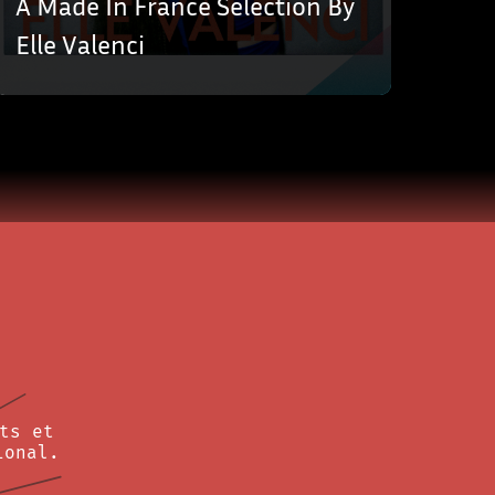
A Made In France Selection By
Elle Valenci
ts et
ional.