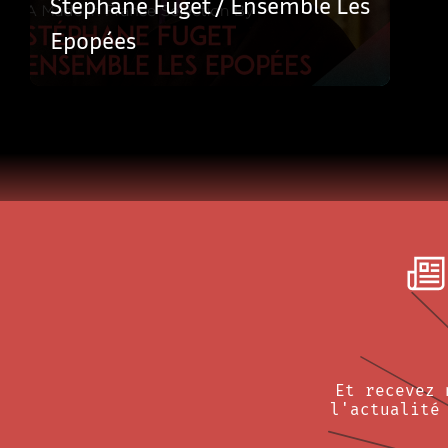
Stéphane Fuget / Ensemble Les
Epopées
Et recevez 
l'actualité