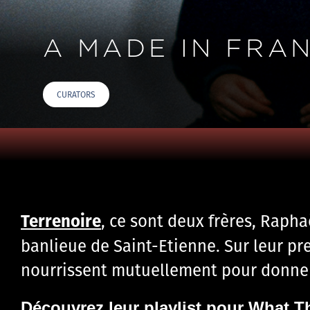
A MADE IN FRA
CURATORS
Terrenoire
, ce sont deux frères, Rapha
banlieue de Saint-Etienne. Sur leur p
nourrissent mutuellement pour donner
Découvrez leur playlist pour What T