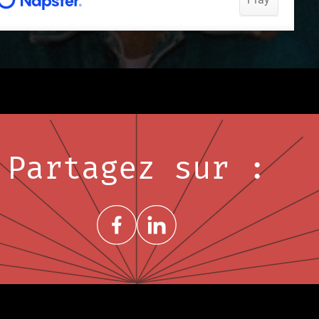
Partagez sur :
Share on FacebookNouvelle fenêtre
Share on LinkedInNouvelle fenêtre