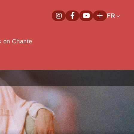
FR
InstagramNouvelle fenêtre
FacebookNouvelle fenêtre
YoutubeNouvelle fenêt
Plus
e
s on Chante