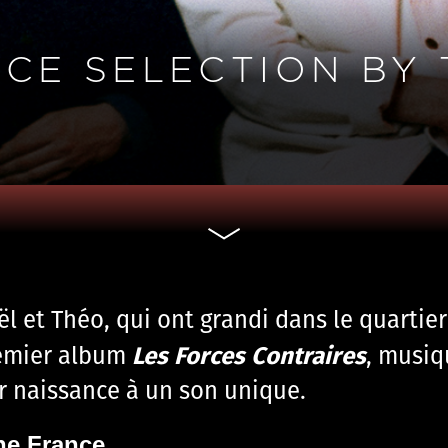
NCE SELECTION BY
ël et Théo, qui ont grandi dans le quartie
Les Forces Contraires
remier album
, musiq
 naissance à un son unique.
he France