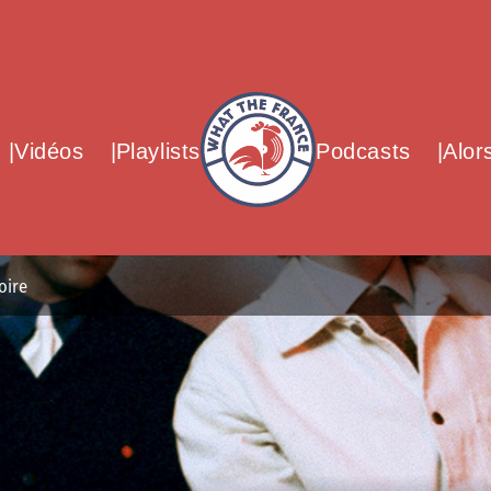
What The France – Back to homepag
Vidéos
Playlists
Podcasts
Alor
oire