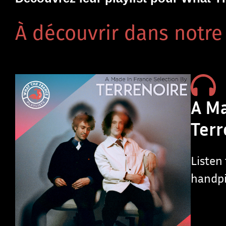
À découvrir dans notre 
A Ma
Terr
Listen 
handpi