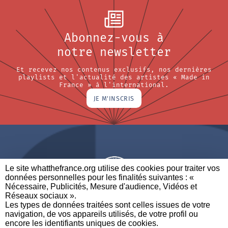
Abonnez-vous à
notre newsletter
Et recevez nos contenus exclusifs, nos dernières
playlists et l'actualité des artistes « Made in
France » à l'international.
JE M'INSCRIS
Le site whatthefrance.org utilise des cookies pour traiter vos
données personnelles pour les finalités suivantes : «
Nécessaire, Publicités, Mesure d'audience, Vidéos et
Réseaux sociaux ». ​
A BRAND OF
Les types de données traitées sont celles issues de votre
navigation, de vos appareils utilisés, de votre profil ou
PARTENAIRES
CONTACTEZ-NOUS
MENTIONS LÉGALES
encore les identifiants uniques de cookies. ​