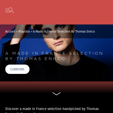
Panneau de gestion des cookies
Skip to content
Open secondary menu
Accueil
>
Playlists
>
A Made In France Selection By Thomas Enhco
A MADE IN FRANCE SELECTION
BY THOMAS ENHCO
CURATORS
Discover a made in France selection handpicked by Thomas