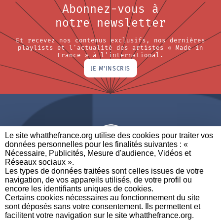
Abonnez-vous à
notre newsletter
Et recevez nos contenus exclusifs, nos dernières
playlists et l'actualité des artistes « Made in
France » à l'international.
JE M'INSCRIS
Le site whatthefrance.org utilise des cookies pour traiter vos
données personnelles pour les finalités suivantes : «
Nécessaire, Publicités, Mesure d'audience, Vidéos et
Réseaux sociaux ». ​
A BRAND OF
Les types de données traitées sont celles issues de votre
navigation, de vos appareils utilisés, de votre profil ou
PARTENAIRES
CONTACTEZ-NOUS
MENTIONS LÉGALES
encore les identifiants uniques de cookies. ​
Certains cookies nécessaires au fonctionnement du site
sont déposés sans votre consentement. Ils permettent et
facilitent votre navigation sur le site whatthefrance.org. ​