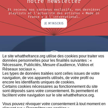
notre newsletter
Et recevez nos contenus exclusifs, nos dernières
playlists et l'actualité des artistes « Made in
France » à l'international.
JE M'INSCRIS
Le site whatthefrance.org utilise des cookies pour traiter vos
données personnelles pour les finalités suivantes : «
Nécessaire, Publicités, Mesure d'audience, Vidéos et
Réseaux sociaux ». ​
A BRAND OF
Les types de données traitées sont celles issues de votre
navigation, de vos appareils utilisés, de votre profil ou
PARTENAIRES
CONTACTEZ-NOUS
MENTIONS LÉGALES
encore les identifiants uniques de cookies. ​
Certains cookies nécessaires au fonctionnement du site
sont déposés sans votre consentement. Ils permettent et
facilitent votre navigation sur le site whatthefrance.org. ​
CREDITS
|
À
|
POLITIQUE DE
|
PRÉFÉRENCES DE
Vous pouvez révoquer votre consentement à tout moment en
PROPOS
PROTECTION DES
CONFIDENTIALITÉ