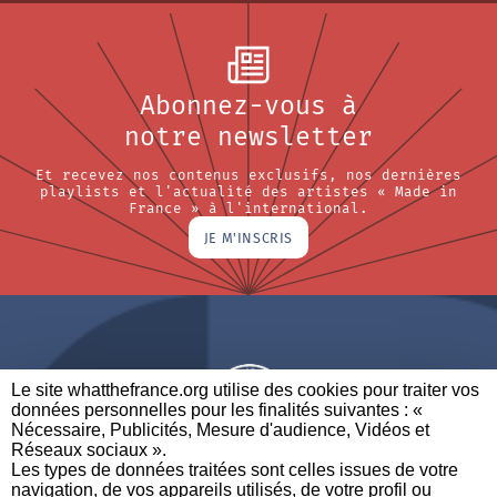
Abonnez-vous à
notre newsletter
Et recevez nos contenus exclusifs, nos dernières
playlists et l'actualité des artistes « Made in
France » à l'international.
JE M'INSCRIS
Le site whatthefrance.org utilise des cookies pour traiter vos
données personnelles pour les finalités suivantes : «
Nécessaire, Publicités, Mesure d'audience, Vidéos et
Réseaux sociaux ». ​
A BRAND OF
Les types de données traitées sont celles issues de votre
navigation, de vos appareils utilisés, de votre profil ou