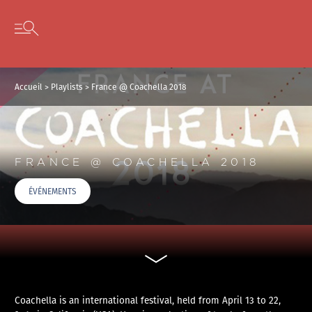
Panneau de gestion des cookies
Skip to content
Open secondary menu
Accueil
>
Playlists
>
France @ Coachella 2018
FRANCE @ COACHELLA 2018
ÉVÉNEMENTS
Coachella is an international festival, held from April 13 to 22,