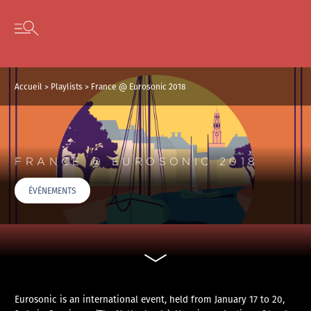
Panneau de gestion des cookies
Skip to content
Open secondary menu
Accueil
>
Playlists
>
France @ Eurosonic 2018
FRANCE @ EUROSONIC 2018
ÉVÉNEMENTS
Eurosonic is an international event, held from January 17 to 20,