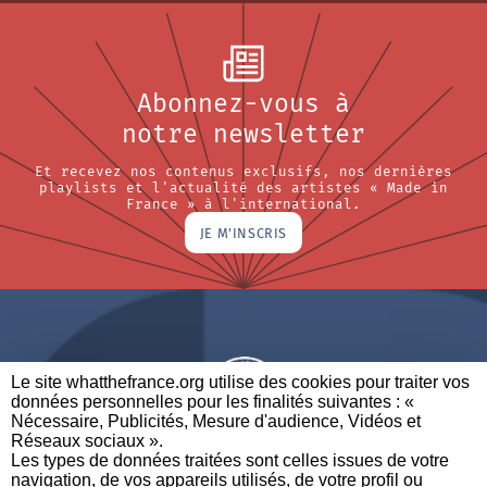
Abonnez-vous à
notre newsletter
Et recevez nos contenus exclusifs, nos dernières
playlists et l'actualité des artistes « Made in
France » à l'international.
JE M'INSCRIS
Le site whatthefrance.org utilise des cookies pour traiter vos
données personnelles pour les finalités suivantes : «
Nécessaire, Publicités, Mesure d'audience, Vidéos et
Réseaux sociaux ». ​
A BRAND OF
Les types de données traitées sont celles issues de votre
navigation, de vos appareils utilisés, de votre profil ou