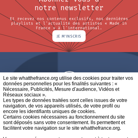
notre newsletter
Et recevez nos contenus exclusifs, nos dernières
playlists et l'actualité des artistes « Made in
France » à l'international.
JE M'INSCRIS
Le site whatthefrance.org utilise des cookies pour traiter vos
données personnelles pour les finalités suivantes : «
Nécessaire, Publicités, Mesure d'audience, Vidéos et
Réseaux sociaux ». ​
A BRAND OF
Les types de données traitées sont celles issues de votre
navigation, de vos appareils utilisés, de votre profil ou
PARTENAIRES
CONTACTEZ-NOUS
MENTIONS LÉGALES
encore les identifiants uniques de cookies. ​
Certains cookies nécessaires au fonctionnement du site
sont déposés sans votre consentement. Ils permettent et
facilitent votre navigation sur le site whatthefrance.org. ​