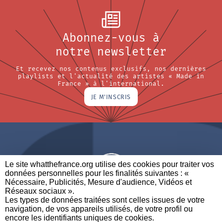
Abonnez-vous à
notre newsletter
Et recevez nos contenus exclusifs, nos dernières
playlists et l'actualité des artistes « Made in
France » à l'international.
JE M'INSCRIS
Le site whatthefrance.org utilise des cookies pour traiter vos
données personnelles pour les finalités suivantes : «
Nécessaire, Publicités, Mesure d'audience, Vidéos et
Réseaux sociaux ». ​
A BRAND OF
Les types de données traitées sont celles issues de votre
navigation, de vos appareils utilisés, de votre profil ou
PARTENAIRES
CONTACTEZ-NOUS
MENTIONS LÉGALES
encore les identifiants uniques de cookies. ​