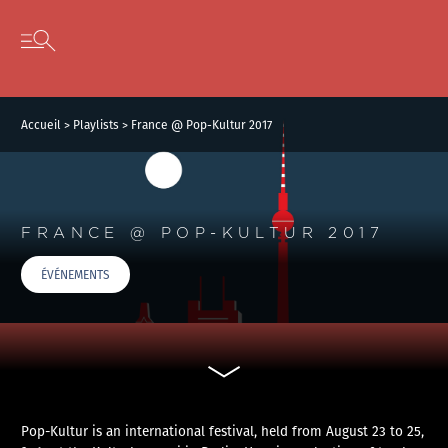
Panneau de gestion des cookies
Skip to content
Open secondary menu
Accueil
>
Playlists
>
France @ Pop-Kultur 2017
FRANCE @ POP-KULTUR 2017
ÉVÉNEMENTS
Pop-Kultur is an international festival, held from August 23 to 25,