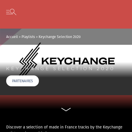
Panneau de gestion des cookies
Skip to content
Open secondary menu
Accueil
>
Playlists
>
Keychange Selection 2020
KEYCHANGE SELECTION 2020
PARTENAIRES
Discover a selection of made in France tracks by the Keychange