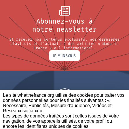
Abonnez-vous à
notre newsletter
Et recevez nos contenus exclusifs, nos dernières
playlists et l'actualité des artistes « Made in
France » à l'international.
JE M'INSCRIS
Le site whatthefrance.org utilise des cookies pour traiter vos
données personnelles pour les finalités suivantes : «
Nécessaire, Publicités, Mesure d'audience, Vidéos et
Réseaux sociaux ». ​
A BRAND OF
Les types de données traitées sont celles issues de votre
navigation, de vos appareils utilisés, de votre profil ou
PARTENAIRES
CONTACTEZ-NOUS
MENTIONS LÉGALES
encore les identifiants uniques de cookies. ​