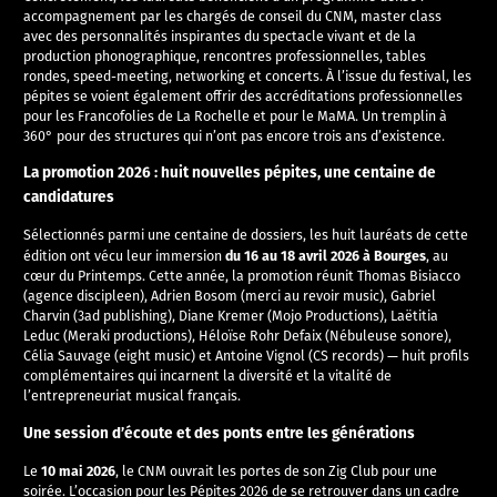
accompagnement par les chargés de conseil du CNM, master class
avec des personnalités inspirantes du spectacle vivant et de la
production phonographique, rencontres professionnelles, tables
rondes, speed-meeting, networking et concerts. À l’issue du festival, les
pépites se voient également offrir des accréditations professionnelles
pour les Francofolies de La Rochelle et pour le MaMA. Un tremplin à
360° pour des structures qui n’ont pas encore trois ans d’existence.
La promotion 2026 : huit nouvelles pépites, une centaine de
candidatures
Sélectionnés parmi une centaine de dossiers, les huit lauréats de cette
du 16 au 18 avril 2026 à Bourges
édition ont vécu leur immersion
, au
cœur du Printemps. Cette année, la promotion réunit Thomas Bisiacco
(agence discipleen), Adrien Bosom (merci au revoir music), Gabriel
Charvin (3ad publishing), Diane Kremer (Mojo Productions), Laëtitia
Leduc (Meraki productions), Héloïse Rohr Defaix (Nébuleuse sonore),
Célia Sauvage (eight music) et Antoine Vignol (CS records) — huit profils
complémentaires qui incarnent la diversité et la vitalité de
l’entrepreneuriat musical français.
Une session d’écoute et des ponts entre les générations
10 mai 2026
Le
, le CNM ouvrait les portes de son Zig Club pour une
soirée. L’occasion pour les Pépites 2026 de se retrouver dans un cadre