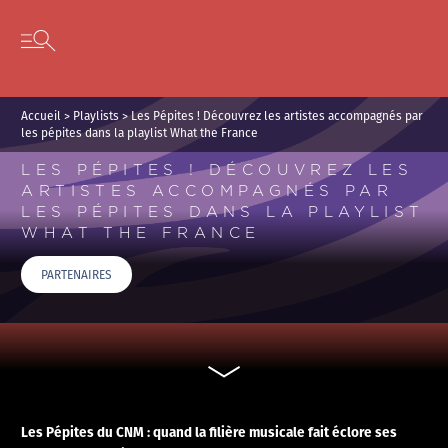
Panneau de gestion des cookies
Skip to content
Open secondary menu
Accueil
>
Playlists
>
Les Pépites ! Découvrez les artistes accompagnés par
les pépites dans la playlist What the France
LES PÉPITES ! DÉCOUVREZ LES
ARTISTES ACCOMPAGNÉS PAR
LES PÉPITES DANS LA PLAYLIST
WHAT THE FRANCE
PARTENAIRES
Les Pépites du CNM : quand la filière musicale fait éclore ses