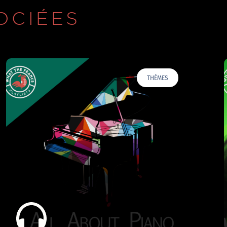
OCIÉES
THÈMES