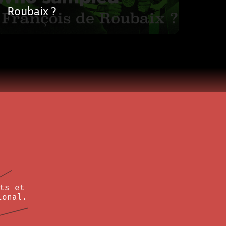
Roubaix ?
ts et
ional.