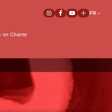
FR
InstagramNouvelle fenêtre
FacebookNouvelle fenêtre
YoutubeNouvelle fenêt
Plus
e
s on Chante