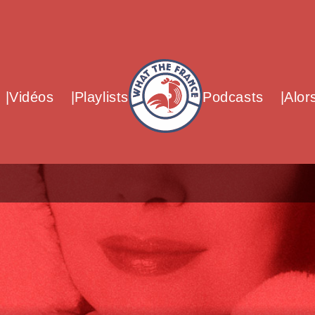
What The France – Back to homepag
Vidéos
Playlists
Podcasts
Alor