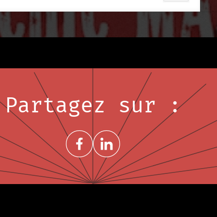
Partagez sur :
Share on FacebookNouvelle fenêtre
Share on LinkedInNouvelle fenêtre