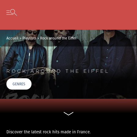
Panneau de gestion des cookies
Skip to content
Open secondary menu
Accueil
>
Playlists
>
Rock around the Eiffel
ROCK AROUND THE EIFFEL
GENRES
Discover the latest rock hits made in France.