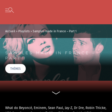
Panneau de gestion des cookies
Skip to content
Open secondary menu
Accueil
>
Playlists
>
Samples made in France – Part 1
SAMPLES MADE IN FRANCE –
PART 1
THÈMES
What do Beyoncé, Eminem, Sean Paul, Jay-Z, Dr Dre, Robin Thicke,