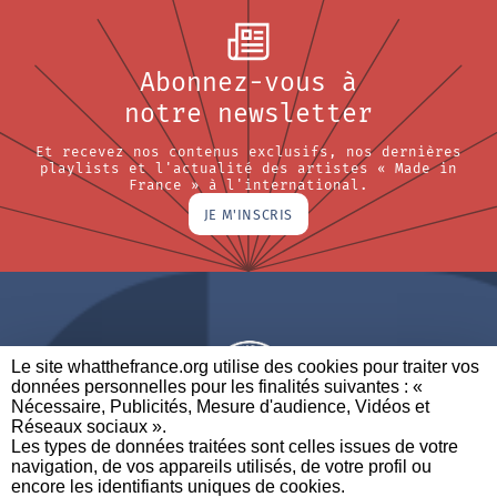
Abonnez-vous à
notre newsletter
Et recevez nos contenus exclusifs, nos dernières
playlists et l'actualité des artistes « Made in
France » à l'international.
JE M'INSCRIS
Le site whatthefrance.org utilise des cookies pour traiter vos
données personnelles pour les finalités suivantes : «
Nécessaire, Publicités, Mesure d'audience, Vidéos et
Réseaux sociaux ». ​
A BRAND OF
Les types de données traitées sont celles issues de votre
navigation, de vos appareils utilisés, de votre profil ou
PARTENAIRES
CONTACTEZ-NOUS
MENTIONS LÉGALES
encore les identifiants uniques de cookies. ​