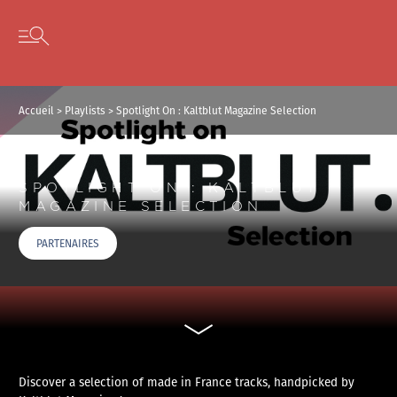
Panneau de gestion des cookies
Skip to content
Open secondary menu
Accueil
>
Playlists
>
Spotlight On : Kaltblut Magazine Selection
SPOTLIGHT ON : KALTBLUT
MAGAZINE SELECTION
PARTENAIRES
Discover a selection of made in France tracks, handpicked by